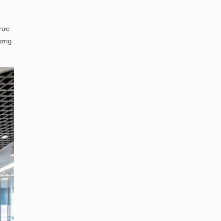
rực
ương