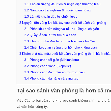
1.1
Tạo ấn tượng đầu tiên & nhận diện thương hiệu
1.2
Nâng cao trải nghiệm & truyền cảm hứng
1.3
Là một khoản đầu tư chiến lược
2
Nguyên tắc vàng khi bắt tay vào thiết kế sảnh văn phòng
2.1
Phân khu chức năng và tối ưu luồng di chuyển
2.2
Quầy lễ tân là trái tim của sảnh
2.3
Khu vực chờ đợi là nơi thể hiện sự chu đáo
2.4
Chiến lược ánh sáng thổi hồn cho không gian
3
Khám phá các mẫu thiết kế sảnh văn phòng thịnh hành nhất
3.1
Phong cách tối giản (Minimalism)
3.2
Phong cách xanh (Biophilic)
3.3
Phong cách đậm dấu ấn thương hiệu
3.4
Phong cách đa năng và sáng tạo
Tại sao sảnh văn phòng là hơn cả mộ
Việc đầu tư bài bản cho khu vực sảnh không chỉ mang giá t
và văn hóa công ty.