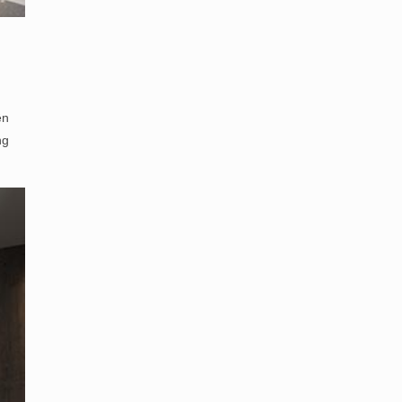
ện
ng