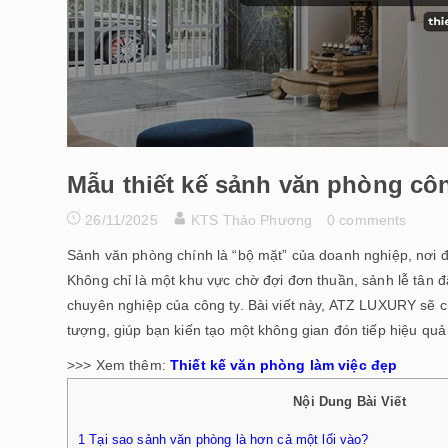
Mẫu thiết kế sảnh văn phòng cô
26/11/2025
KTS Thảo Phương
0 comments
Sảnh văn phòng chính là “bộ mặt” của doanh nghiệp, nơi đ
Không chỉ là một khu vực chờ đợi đơn thuần, sảnh lễ tân đã 
chuyên nghiệp của công ty. Bài viết này, ATZ LUXURY sẽ 
tượng, giúp bạn kiến tạo một không gian đón tiếp hiệu quả
>>> Xem thêm:
Thiết kế văn phòng làm việc đẹp
Nội Dung Bài Viết
1
Tại sao sảnh văn phòng là hơn cả một lối vào?