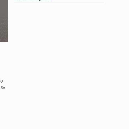
sự
 ấn