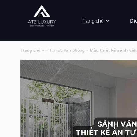
Trang chủ
Dị
Trang chủ
»
✅Tin tức văn phòng
»
Mẫu thiết kế sảnh vă