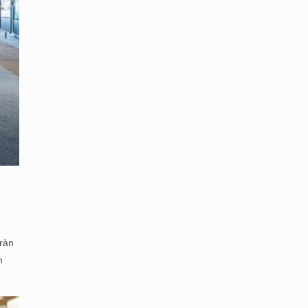
ràn
m