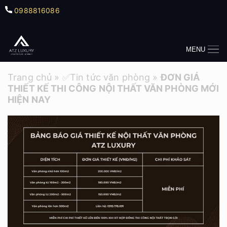
0988816086
MENU
Trang chủ
»
✅Tin tức văn phòng
»
ĐƠN GIÁ
THIẾT KẾ THI CÔNG NỘI THẤT VĂN PHÒNG MỚI
HIỆN NAY