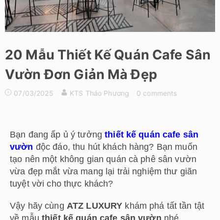
20 Mẫu Thiết Kế Quán Cafe Sân
Vườn Đơn Giản Mà Đẹp
07/03/2025
KTS Thảo Phương
0 comments
Bạn đang ấp ủ ý tưởng
thiết kế quán cafe sân
vườn
độc đáo, thu hút khách hàng? Bạn muốn
tạo nên một không gian quán cà phê sân vườn
vừa đẹp mắt vừa mang lại trải nghiệm thư giãn
tuyệt vời cho thực khách?
Vậy hãy cùng
ATZ LUXURY
khám phá tất tần tật
về mẫu
thiết kế quán cafe sân vườn
nhé.