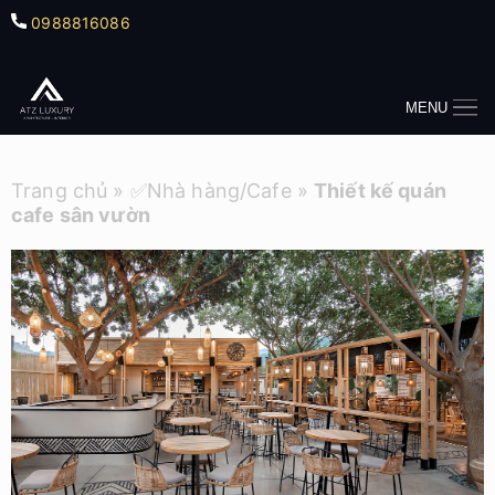
0988816086
MENU
Trang chủ
»
✅Nhà hàng/Cafe
»
Thiết kế quán
cafe sân vườn