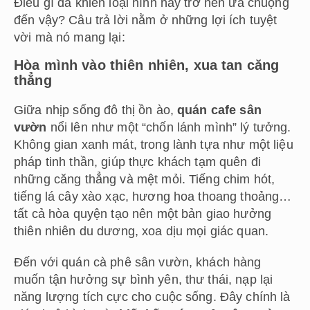
Điều gì đã khiến loại hình này trở nên ưa chuộng
đến vậy? Câu trả lời nằm ở những lợi ích tuyệt
vời mà nó mang lại:
Hòa mình vào thiên nhiên, xua tan căng
thẳng
Giữa nhịp sống đô thị ồn ào,
quán cafe sân
vườn
nổi lên như một “chốn lánh mình” lý tưởng.
Không gian xanh mát, trong lành tựa như một liệu
pháp tinh thần, giúp thực khách tạm quên đi
những căng thẳng và mệt mỏi. Tiếng chim hót,
tiếng lá cây xào xạc, hương hoa thoang thoảng…
tất cả hòa quyện tạo nên một bản giao hưởng
thiên nhiên du dương, xoa dịu mọi giác quan.
Đến với quán cà phê sân vườn, khách hàng
muốn tận hưởng sự bình yên, thư thái, nạp lại
năng lượng tích cực cho cuộc sống. Đây chính là