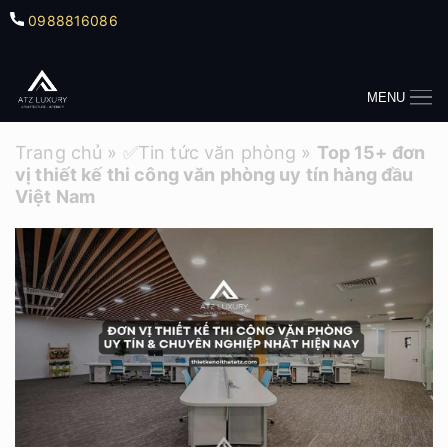
0988816086
MENU
Trang chủ
»
✅Tin tức văn phòng
»
Top 15+ đơn
vị thiết kế thi công văn phòng uy tín hàng đầu
Việt Nam