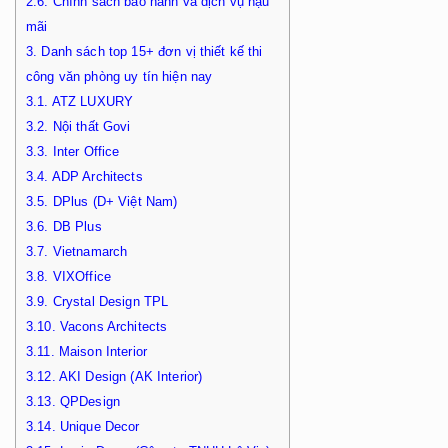
2.6.
Chính sách bảo hành và dịch vụ hậu
mãi
3.
Danh sách top 15+ đơn vị thiết kế thi
công văn phòng uy tín hiện nay
3.1.
ATZ LUXURY
3.2.
Nội thất Govi
3.3.
Inter Office
3.4.
ADP Architects
3.5.
DPlus (D+ Việt Nam)
3.6.
DB Plus
3.7.
Vietnamarch
3.8.
VIXOffice
3.9.
Crystal Design TPL
3.10.
Vacons Architects
3.11.
Maison Interior
3.12.
AKI Design (AK Interior)
3.13.
QPDesign
3.14.
Unique Decor