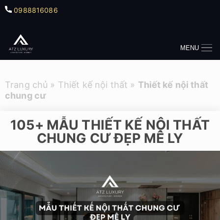
0988816086
MENU
Trang chủ
»
Thiết kế nội thất
»
Thiết kế nội thất
chung cư
105+ MẪU THIẾT KẾ NỘI THẤT
CHUNG CƯ ĐẸP MÊ LY