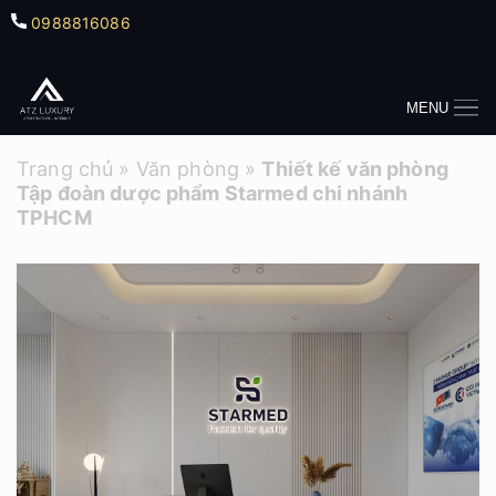
0988816086
MENU
Trang chủ
»
Văn phòng
»
Thiết kế văn phòng
Tập đoàn dược phẩm Starmed chi nhánh
TPHCM