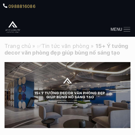
0988816086
MENU
Trang chủ
»
✅Tin tức văn phòng
»
15+ Ý tưởng
decor văn phòng đẹp giúp bùng nổ sáng tạo