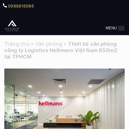
0988816086
MENU
Trang chủ
»
Văn phòng
»
Thiết kế văn phòng
công ty Logistics Hellmann Việt Nam 850m2
tại TPHCM