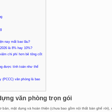
ng
ng
iện nay mất bao lâu?
 2026 là 8% hay 10%?
iệm chi phí hơn bê tông cốt
ng được tính toán như thế
y (PCCC) văn phòng là bao
dựng văn phòng trọn gói
cơ bản, mặt dựng và hoàn thiện (chưa bao gồm nội thất bàn ghế rời), 