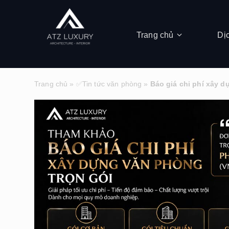
Trang chủ
Dị
Trang chủ
»
✅Tin tức văn phòng
»
Báo giá chi phí xây d