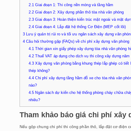
2.1
Giai đoạn 1: Thi công nền móng và tầng hầm
2.2
Giai đoạn 2: Xây dựng phần thô tòa nhà văn phòng
2.3
Giai đoạn 3: Hoàn thiện kiến trúc mặt ngoài và mặt dự
2.4
Giai đoạn 4: Lắp đặt hệ thống Cơ Điện (MEP cốt lõi)
3
Lưu ý quản trị rủi ro và tối ưu ngân sách xây dựng văn phò
4
Câu hỏi thường gặp (FAQs) về chi phí xây dựng văn phòng
4.1
Thời gian xin giấy phép xây dựng tòa nhà văn phòng h
4.2
Thuế VAT áp dụng cho dịch vụ thi công xây dựng năm
4.3
Xây dựng văn phòng bằng khung thép lắp ghép có tiết k
thép không?
4.4
Chi phí xây dựng tầng hầm đỗ xe cho tòa nhà văn phò
nào?
4.5
Ngân sách dự kiến cho hệ thống phòng cháy chữa chá
nhiêu?
Tham khảo báo giá chi phí xây 
Nếu gộp chung chi phí thi công phần thô, lắp đặt cơ điện 