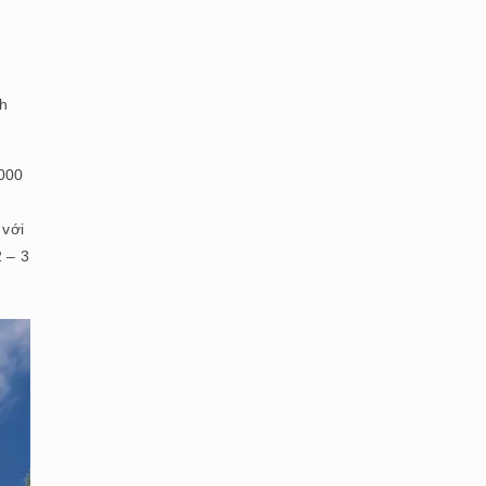
ch
.000
 với
2 – 3