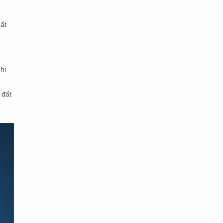
hất
hi
 đất