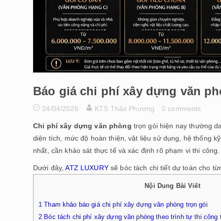
Báo giá chi phí xây dựng văn ph
24/04/2026
KTS Thảo Phương
0 comments
Chi phí xây dựng văn phòng
trọn gói hiện nay thường d
diện tích, mức độ hoàn thiện, vật liệu sử dụng, hệ thống k
nhất, cần khảo sát thực tế và xác định rõ phạm vi thi công.
Dưới đây,
ATZ LUXURY
sẽ bóc tách chi tiết dự toán cho từ
Nội Dung Bài Viết
1
Tham khảo báo giá chi phí xây dựng văn phòng trọn gói
2
Bóc tách chi phí xây dựng văn phòng theo trình tự thi công 