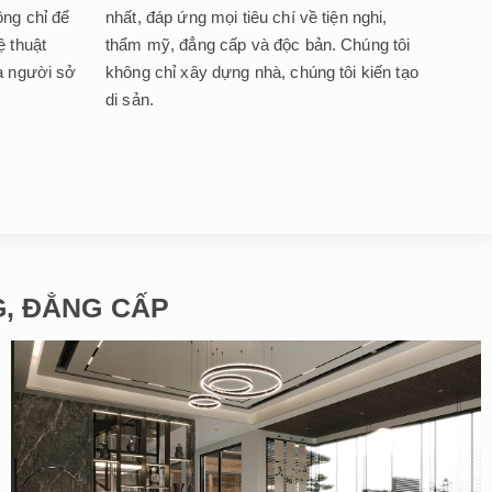
ng chỉ để
nhất, đáp ứng mọi tiêu chí về tiện nghi,
ệ thuật
thẩm mỹ, đẳng cấp và độc bản. Chúng tôi
a người sở
không chỉ xây dựng nhà, chúng tôi kiến tạo
di sản.
NG, ĐẲNG CẤP