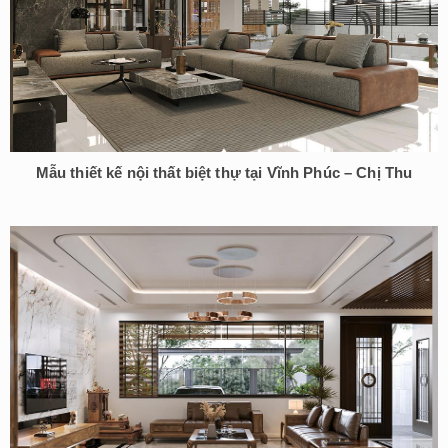
Mẫu thiết kế nội thất biệt thự tại Vĩnh Phúc – Chị Thu