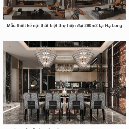
Mẫu thiết kế nội thất biệt thự hiện đại 290m2 tại Hạ Long