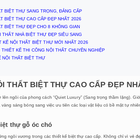
HẤT BIỆT THỰ SANG TRỌNG, ĐẲNG CẤP
HẤT BIỆT THỰ CAO CẤP ĐẸP NHẤT 2026
HẤT BIỆT THỰ ĐẸP CHO 8 KHÔNG GIAN
̣I THẤT NHÀ BIỆT THỰ ĐẸP SIÊU SANG
ẾT KẾ NỘI THẤT BIỆT THỰ MỚI NHẤT 2026
 THIẾT KẾ THI CÔNG NỘI THẤT CHUYÊN NGHIỆP
NỘI THẤT BIỆT THỰ
ỘI THẤT BIỆT THỰ CAO CẤP ĐẸP N
 lên ngôi của phong cách “Quiet Luxury” (Sang trọng thầm lặng). Giớ
ạ vàng sáng bóng sang việc ưu tiên các loại vật liệu có bề mặt tự nh
biệt thự gỗ óc chó
vững ngôi vương trong các thiết kế biệt thự cao cấp. Không chỉ vì vẻ