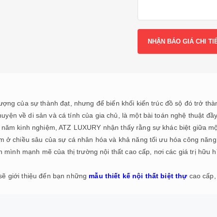
tượng của sự thành đạt, nhưng để biến khối kiến trúc đồ sộ đó trở th
yện về di sản và cá tính của gia chủ, là một bài toán nghệ thuật đầy
ều năm kinh nghiệm, ATZ LUXURY nhận thấy rằng sự khác biệt giữa m
ằm ở chiều sâu của sự cá nhân hóa và khả năng tối ưu hóa công năng 
ình mạnh mẽ của thị trường nội thất cao cấp, nơi các giá trị hữu 
sẽ giới thiệu đến bạn những
mẫu thiết kế nội thất biệt thự
cao cấp,