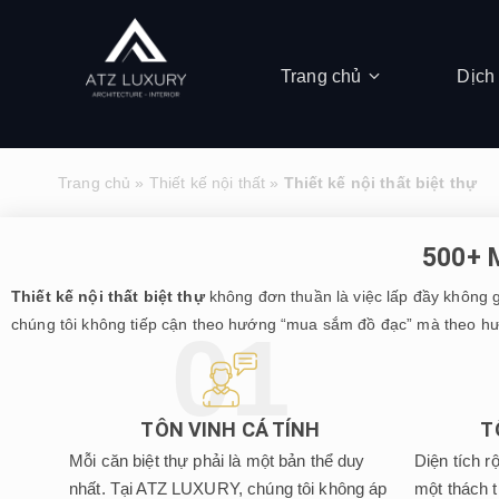
Trang chủ
Dịch
Trang chủ
»
Thiết kế nội thất
»
Thiết kế nội thất biệt thự
500+ M
Thiết kế nội thất biệt thự
không đơn thuần là việc lấp đầy không g
chúng tôi không tiếp cận theo hướng “mua sắm đồ đạc” mà theo hướng
TÔN VINH CÁ TÍNH
T
Mỗi căn biệt thự phải là một bản thể duy
Diện tích r
nhất. Tại ATZ LUXURY, chúng tôi không áp
một thách 