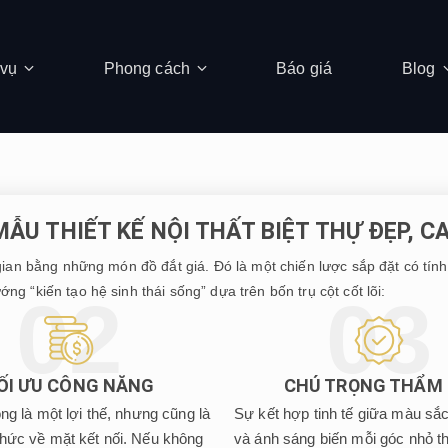
 vụ
Phong cách
Báo giá
Blog
ẪU THIẾT KẾ NỘI THẤT BIỆT THỰ ĐẸP, C
ian bằng những món đồ đắt giá. Đó là một chiến lược sắp đặt có tính 
 “kiến tạo hệ sinh thái sống” dựa trên bốn trụ cột cốt lõi:
ỐI ƯU CÔNG NĂNG
CHÚ TRỌNG THẨM
ộng là một lợi thế, nhưng cũng là
Sự kết hợp tinh tế giữa màu sắc,
thức về mặt kết nối. Nếu không
và ánh sáng biến mỗi góc nhỏ t