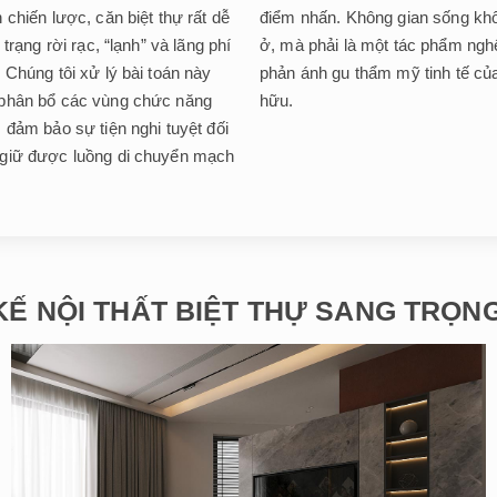
 chiến lược, căn biệt thự rất dễ
điểm nhấn. Không gian sống khô
 trạng rời rạc, “lạnh” và lãng phí
ở, mà phải là một tác phẩm ngh
 Chúng tôi xử lý bài toán này
phản ánh gu thẩm mỹ tinh tế củ
phân bổ các vùng chức năng
hữu.
 đảm bảo sự tiện nghi tuyệt đối
giữ được luồng di chuyển mạch
KẾ NỘI THẤT BIỆT THỰ SANG TRỌ