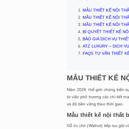
MẪU THIẾT KẾ NỘI T
MẪU THIẾT KẾ NỘI T
MẪU THIẾT KẾ NỘI T
BÍ QUYẾT THIẾT KẾ NÔ
BÁO GIÁ DỊCH VỤ THI
ATZ LUXURY – DỊCH VỤ
FAQS TƯ VẤN THIẾT KẾ 
MẪU THIẾT KẾ N
Năm 2026, thế giới chứng kiến sự
từ việc phô trương các chi tiết m
và độ bền vững theo thời gian.
Mẫu thiết kế nội thất 
Gỗ óc chó (Walnut) tiếp tục giữ 