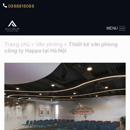
0988816086
MENU
Trang chủ
»
Văn phòng
»
Thiết kế văn phòng
công ty Happa tại Hà Nội