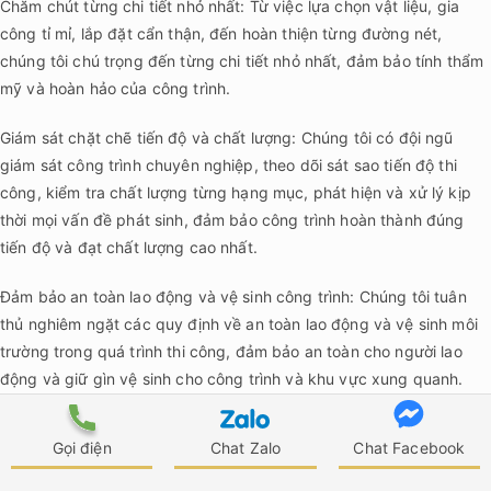
Chăm chút từng chi tiết nhỏ nhất: Từ việc lựa chọn vật liệu, gia
công tỉ mỉ, lắp đặt cẩn thận, đến hoàn thiện từng đường nét,
chúng tôi chú trọng đến từng chi tiết nhỏ nhất, đảm bảo tính thẩm
mỹ và hoàn hảo của công trình.
Giám sát chặt chẽ tiến độ và chất lượng: Chúng tôi có đội ngũ
giám sát công trình chuyên nghiệp, theo dõi sát sao tiến độ thi
công, kiểm tra chất lượng từng hạng mục, phát hiện và xử lý kịp
thời mọi vấn đề phát sinh, đảm bảo công trình hoàn thành đúng
tiến độ và đạt chất lượng cao nhất.
Đảm bảo an toàn lao động và vệ sinh công trình: Chúng tôi tuân
thủ nghiêm ngặt các quy định về an toàn lao động và vệ sinh môi
trường trong quá trình thi công, đảm bảo an toàn cho người lao
động và giữ gìn vệ sinh cho công trình và khu vực xung quanh.
ATZ LUXURY chúng tôi cam kết mang đến cho bạn
Gọi điện
Chat Zalo
Chat Facebook
một không gian sống hoàn hảo từ ý tưởng thiết kế
đến hiện thực thi công, đảm bảo tính thẩm mỹ,