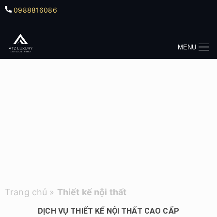
0988816086
MENU
Trang chủ
»
Thiết kế nội thất
DỊCH VỤ THIẾT KẾ NỘI THẤT CAO CẤP