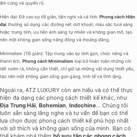
ấm cúng và quyến rũ.
Hiện đại: Đề cao sự tối giản, tiện nghi và cá tính.
Phong cách Hiện
đại
thường sử dụng các đường nét dứt khoát, màu sắc tươi sáng
hoặc trung tính, ưu tiên ánh sáng tự nhiên và không gian mở, tạo
nên một không gian sống năng động và thoáng đãng.
Minimalism (Tối giản): Tập trung vào sự tinh gọn, chức năng và
thanh lịch.
Phong cách Minimalism
loại bỏ hoàn toàn những chi
tiết rườm rà, không cần thiết, chỉ giữ lại những vật dụng thiết yếu,
tạo nên một không gian sống gọn gàng, tinh tế và tĩnh lặng.
Ngoài ra, ATZ LUXURY còn am hiểu và có thể thực
hiện đa dạng các phong cách thiết kế khác, như
Địa Trung Hải
,
Bohemian
,
Indochine
… Chúng tôi
luôn sẵn sàng lắng nghe và tư vấn để bạn có thể
lựa chọn được phong cách thiết kế phù hợp nhất
với sở thích và không gian sống của mình. Bạn có
thể khám phá thêm
bộ sưu tập các phong cách