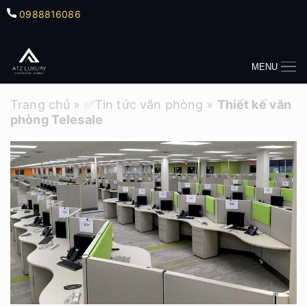
0988816086
MENU
Trang chủ
»
✅Tin tức văn phòng
»
Thiết kế văn
phòng Telesale