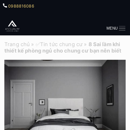
0988816086
MENU
Trang chủ
»
✅Tin tức chung cư
»
8 Sai lầm khi
thiết kế phòng ngủ cho chung cư bạn nên biết