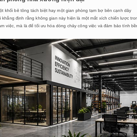
 khối bê tông tách biệt hay một gian phòng tạm bợ bên cạnh dây
 khẳng định rằng không gian này hiện là một mắt xích chiến lược tro
àm việc, mà là để tối ưu hóa dòng chảy công việc và đảm bảo tính bề