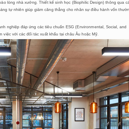
 vào lòng nhà xưởng. Thiết kế sinh học (Biophilic Design) thông qua c
 sáng tự nhiên giúp giảm căng thẳng cho nhân sự điều hành vốn thườ
oanh nghiệp đáp ứng các tiêu chuẩn ESG (Environmental, Social, and
m việc với các đối tác xuất khẩu tại châu Âu hoặc Mỹ.