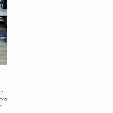
 để
trọng
inh