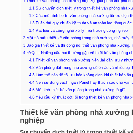
1
Thiết kế văn phòng nhà xưởng hiện đại giải pháp đột phá c
1.1
Sự chuyển dịch triết lý trong thiết kế văn phòng nhà x
1.2
Các mô hình bố trí văn phòng nhà xưởng tối ưu diện tí
1.3
Tuân thủ quy chuẩn kỹ thuật và an toàn lao động quốc 
1.4
Vật liệu và công nghệ xử lý môi trường công nghiệp
2
Một số mẫu thiết kế văn phòng trong nhà xưởng, nhà máy tố
3
Báo giá thiết kế và thi công nội thất văn phòng nhà xưởng,
4
FAQs – Những câu hỏi thường gặp về thiết kế văn phòng n
4.1
Thiết kế văn phòng nhà xưởng hiện đại cần lưu ý nhữn
4.2
Văn phòng đặt trong nhà xưởng sẽ ồn ào và nhiều bụi
4.3
Làm thế nào để tối ưu hóa không gian khi thiết kế vă
4.4
Nên sử dụng vách ngăn Panel hay thạch cao cho văn
4.5
Mô hình thiết kế văn phòng trong nhà xưởng là gì?
4.6
Yêu cầu kỹ thuật cốt lõi trong thiết kế văn phòng nhà 
Thiết kế văn phòng nhà xưởng h
nghiệp
Sự chuyển dịch triết lý trong thiết kế