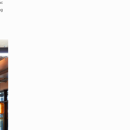
ác
ng