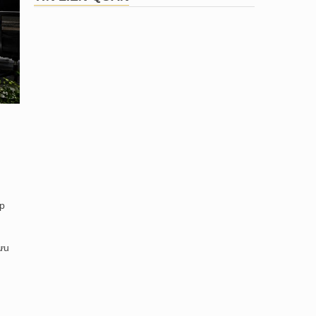
úp
ưu