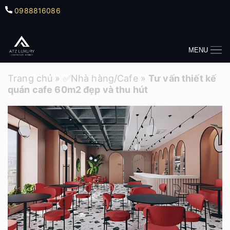
0988816086
MENU
Trang chủ
»
✅Nhà hàng/Cafe
»
Tư vấn thiết kế
quán cafe 60m2 đẹp và thu hút