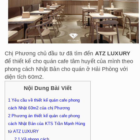
Chị Phương chủ đầu tư đã tìm đến
ATZ LUXURY
để thiết kế cho quán cafe tâm huyết của mình theo
phong cách Nhật Bản cho quán ở Hải Phòng với
diện tích 60m2.
Nội Dung Bài Viết
1
Yêu cầu về thiết kế quán cafe phong
cách Nhật 60m2 của chị Phương
2
Phương án thiết kế quán cafe phong
cách Nhật Bản của KTS Trần Mạnh Hùng
từ ATZ LUXURY
2.1
Về phong cách