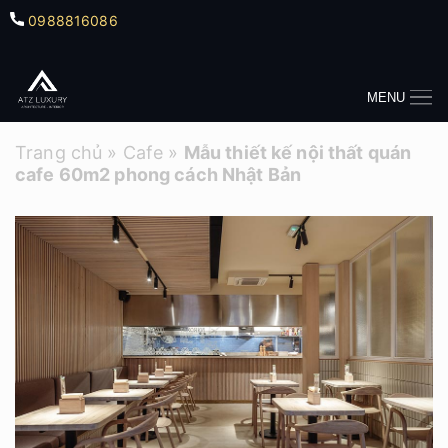
0988816086
MENU
Trang chủ
»
Cafe
»
Mẫu thiết kế nội thất quán
cafe 60m2 phong cách Nhật Bản