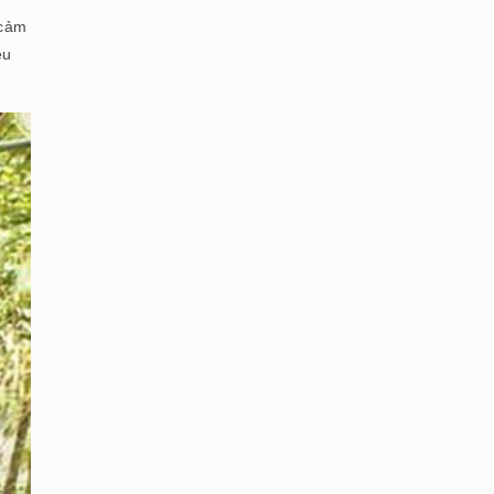
 cảm
êu