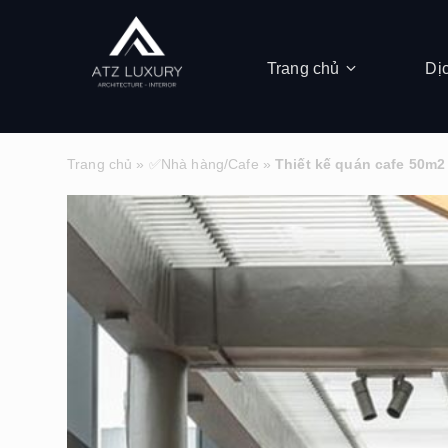
Trang chủ
Dị
Trang chủ
»
✅Nhà hàng/Cafe
»
Thiết kế quán cafe 50m2