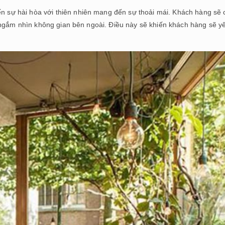
 sự hài hòa với thiên nhiên mang đến sự thoải mái. Khách hàng sẽ
 ngắm nhìn không gian bên ngoài. Điều này sẽ khiến khách hàng sẽ y