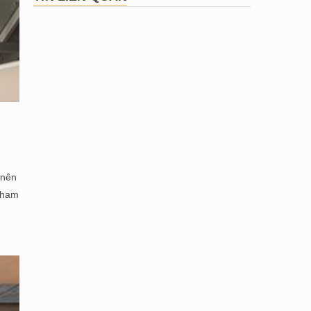
 nên
tham