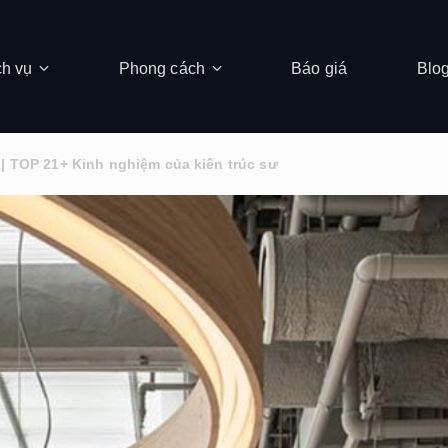
ch vụ
Phong cách
Báo giá
Blo
 | TOP 21+ Kinh nghiệm của kiến trúc sư