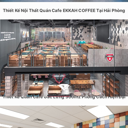
Thiết Kế Nội Thất Quán Cafe EKKAH COFFEE Tại Hải Phòng
Thiết Kế Quán Cafe Gác Lửng 300m2 Phong Cách Hiện Đại