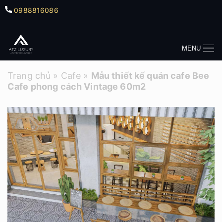
0988816086
MENU
Trang chủ
»
Cafe
»
Mẫu thiết kế quán cafe Bee
Cafe phong cách Vintage 60m2