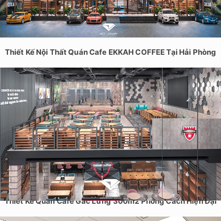
Thiết Kế Nội Thất Quán Cafe EKKAH COFFEE Tại Hải Phòng
Thiết Kế Quán Cafe Gác Lửng 300m2 Phong Cách Hiện Đại