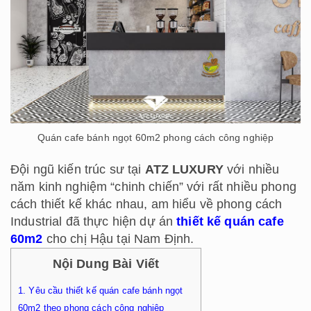
Quán cafe bánh ngọt 60m2 phong cách công nghiệp
Đội ngũ kiến trúc sư tại
ATZ LUXURY
với nhiều
năm kinh nghiệm “chinh chiến” với rất nhiều phong
cách thiết kế khác nhau, am hiểu về phong cách
Industrial đã thực hiện dự án
thiết kế quán cafe
60m2
cho chị Hậu tại Nam Định.
Nội Dung Bài Viết
1.
Yêu cầu thiết kế quán cafe bánh ngọt
60m2 theo phong cách công nghiệp