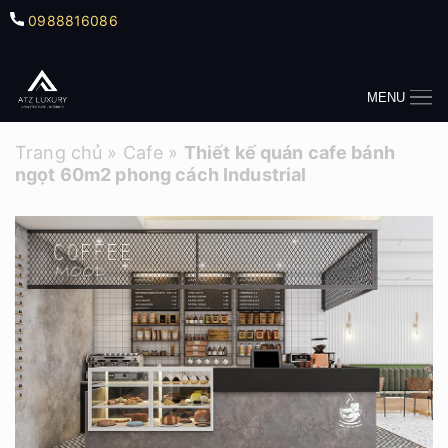
0988816086
MENU
Trang chủ
»
Cafe
»
Thiết kế quán cafe bánh
ngọt 60m2 phong cách Industrial