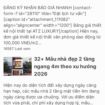
ĐĂNG KÝ NHẬN BÁO GIÁ NHANH [contact-
form-7 id="28110" title="Đặt lịch tư vấn"]
[caption id="attachment_111082"
align="aligncenter" width="1200"] Bảng giá thiết
kế nội thất tại ATZ LUXURY[/caption] Hiện nay,
đơn giá thiết kế nội thất văn phòng dao động từ
100,000 VNĐ/m2...
16587 Lượt xem
32+ Mẫu nhà đẹp 2 tầng
ngang 4m theo xu hướng
2026
Hiện nay do diện tích đất xây dựng ngày càng
hạn hẹp, các mẫu nhà 2 tầng mặt tiền 4m đang
ngày càng được ưa chuộng. Với ưu điểm diện
tích vừa phải, chi phí xây dựng hợp lý, mẫu...