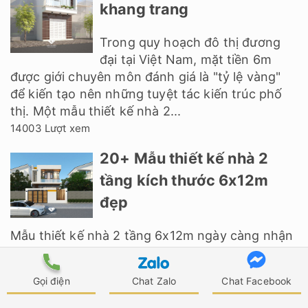
khang trang
Trong quy hoạch đô thị đương
đại tại Việt Nam, mặt tiền 6m
được giới chuyên môn đánh giá là "tỷ lệ vàng"
để kiến tạo nên những tuyệt tác kiến trúc phố
thị. Một mẫu thiết kế nhà 2...
14003 Lượt xem
20+ Mẫu thiết kế nhà 2
tầng kích thước 6x12m
đẹp
Mẫu thiết kế nhà 2 tầng 6x12m ngày càng nhận
được nhiều sự yêu mến và ưa chuộng của mọi
người, nhất là những gia đình trẻ có 3 - 4 thành
Gọi điện
Chat Zalo
Chat Facebook
viên. Nổi bật với lối kiến trúc hiện...
13801 Lượt xem