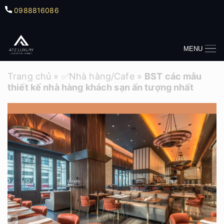
0988816086
MENU
Trang chủ
»
✅Nhà hàng/Cafe
»
BST các mẫu
thiết kế nhà hàng khách sạn ấn tượng nhất