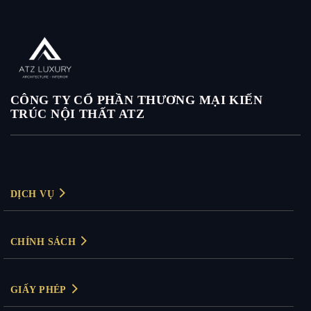
CÔNG TY CỔ PHẦN THƯƠNG MẠI KIẾN
TRÚC NỘI THẤT ATZ
DỊCH VỤ
Thiết kế nội thất
CHÍNH SÁCH
Thiết kế nội thất biệt thự
Chính sách bảo mật
Thiết kế nội thất chung cư
GIẤY PHÉP
Chính sách thanh toán
Thiết kế nội thất văn phòng