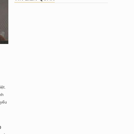
ệt.
nh
 yếu
0