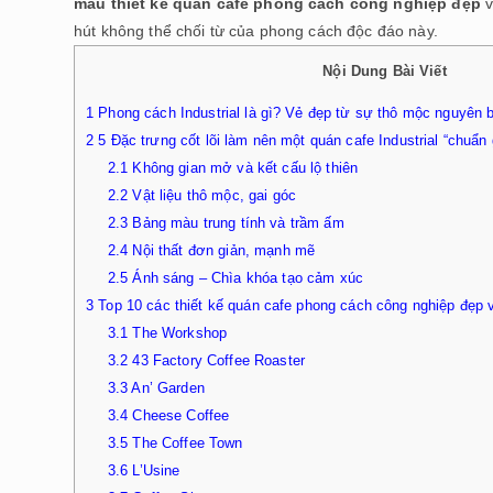
mẫu thiết kế quán cafe phong cách công nghiệp đẹp
v
hút không thể chối từ của phong cách độc đáo này.
Nội Dung Bài Viết
1
Phong cách Industrial là gì? Vẻ đẹp từ sự thô mộc nguyên 
2
5 Đặc trưng cốt lõi làm nên một quán cafe Industrial “chuẩn 
2.1
Không gian mở và kết cấu lộ thiên
2.2
Vật liệu thô mộc, gai góc
2.3
Bảng màu trung tính và trầm ấm
2.4
Nội thất đơn giản, mạnh mẽ
2.5
Ánh sáng – Chìa khóa tạo cảm xúc
3
Top 10 các thiết kế quán cafe phong cách công nghiệp đẹp 
3.1
The Workshop
3.2
43 Factory Coffee Roaster
3.3
An’ Garden
3.4
Cheese Coffee
3.5
The Coffee Town
3.6
L’Usine