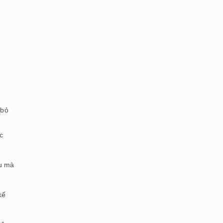
 bỏ
c
ấu mà
kế