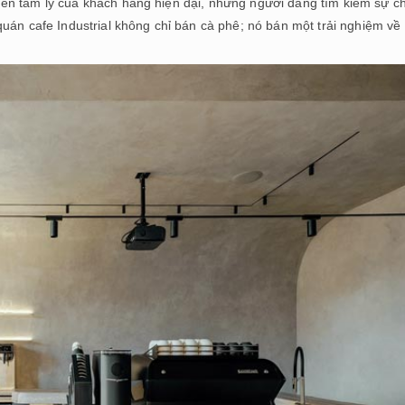
ến tâm lý của khách hàng hiện đại, những người đang tìm kiếm sự c
uán cafe Industrial không chỉ bán cà phê; nó bán một trải nghiệm về