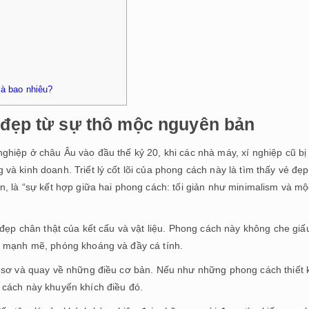
là bao nhiêu?
ẻ đẹp từ sự thô mộc nguyên bản
hiệp ở châu Âu vào đầu thế kỷ 20, khi các nhà máy, xí nghiệp cũ bị
à kinh doanh. Triết lý cốt lõi của phong cách này là tìm thấy vẻ đẹp
, là “sự kết hợp giữa hai phong cách: tối giản như minimalism và mộ
 đẹp chân thật của kết cấu và vật liệu. Phong cách này không che gi
n mạnh mẽ, phóng khoáng và đầy cá tính.
ô sơ và quay về những điều cơ bản. Nếu như những phong cách thiết 
 cách này khuyến khích điều đó.