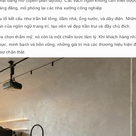
 mặt bằng mở (open-plan layout). Các vách ngăn không cần thiết đượ
hoáng đãng, mô phỏng lại các nhà xưởng công nghiệp.
u tố kết cấu như trần bê tông, dầm nhà, ống nước, và dây điện. Nhữ
n của ngôn ngữ trang trí, tạo nên vẻ đẹp trần trụi và đầy chủ đích.
lựa chọn thẩm mỹ; nó còn là một chiến lược tâm lý. Khi khách hàng nh
hực, minh bạch và bền vững, những giá trị mà các thương hiệu hiện đ
sự chân thật.