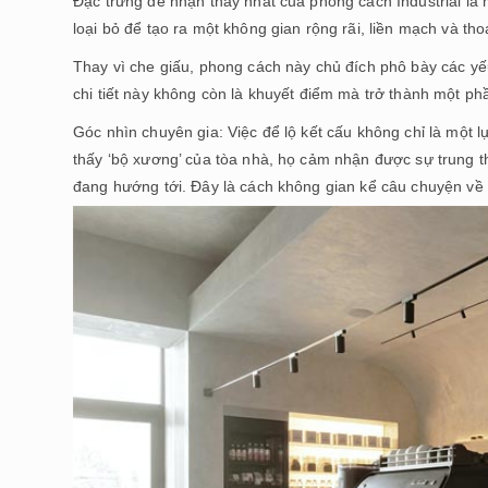
Đặc trưng dễ nhận thấy nhất của phong cách Industrial là
loại bỏ để tạo ra một không gian rộng rãi, liền mạch và t
Thay vì che giấu, phong cách này chủ đích phô bày các yế
chi tiết này không còn là khuyết điểm mà trở thành một phầ
Góc nhìn chuyên gia: Việc để lộ kết cấu không chỉ là một 
thấy ‘bộ xương’ của tòa nhà, họ cảm nhận được sự trung t
đang hướng tới. Đây là cách không gian kể câu chuyện về 