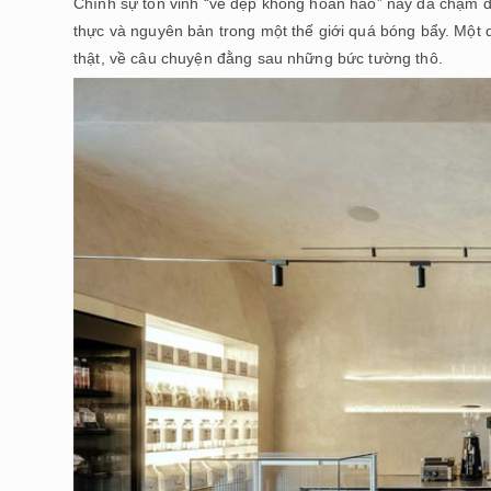
Chính sự tôn vinh “vẻ đẹp không hoàn hảo” này đã chạm đ
thực và nguyên bản trong một thế giới quá bóng bẩy. Một q
thật, về câu chuyện đằng sau những bức tường thô.