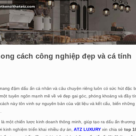
hong cách công nghiệp đẹp và cá tính
mang đậm dấu ấn cá nhân và câu chuyện riêng luôn có sức hút đặc bi
ư một tuyên ngôn mạnh mẽ về vẻ đẹp gai góc, phóng khoáng và đầy tí
ách này tôn vinh sự nguyên bản của vật liệu và kết cấu,
biến những
o
.
là một chiến lược kinh doanh thông minh, giúp tạo ra dấu ấn thương
ới kinh nghiệm triển khai nhiều dự án,
ATZ LUXURY
xin chia sẻ
top 1