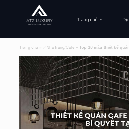
Trang chủ
Dị
Trang chủ
»
✅Nhà hàng/Cafe
»
Top 10 mẫu thiết kế quá