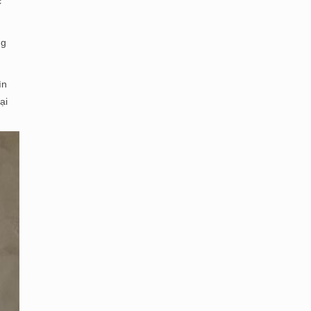
c
ng
ìn
ại