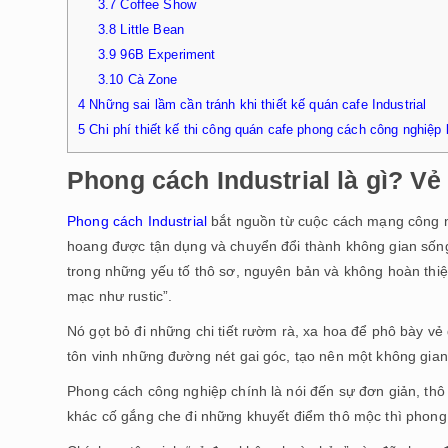
3.7
Coffee Show
3.8
Little Bean
3.9
96B Experiment
3.10
Cà Zone
4
Những sai lầm cần tránh khi thiết kế quán cafe Industrial
5
Chi phí thiết kế thi công quán cafe phong cách công nghiệp 
Phong cách Industrial là gì? V
Phong cách Industrial
bắt nguồn từ cuộc cách mạng công ng
hoang được tận dụng và chuyển đổi thành không gian sống v
trong những yếu tố thô sơ, nguyên bản và không hoàn thiện
mạc như rustic”.
Nó gọt bỏ đi những chi tiết rườm rà, xa hoa để phô bày vẻ
tôn vinh những đường nét gai góc, tạo nên một không gia
Phong cách công nghiệp chính là nói đến sự đơn giản, th
khác cố gắng che đi những khuyết điểm thô mộc thì phong