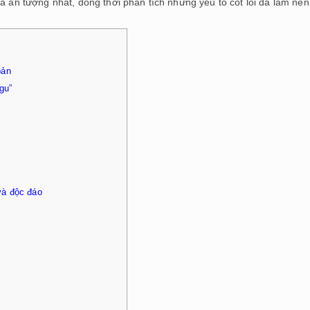
à ấn tượng nhất, đồng thời phân tích những yếu tố cốt lõi đã làm nên
bản
gu”
và độc đáo