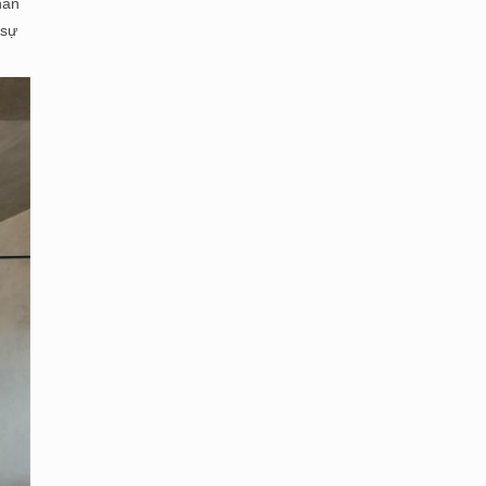
hân
 sự