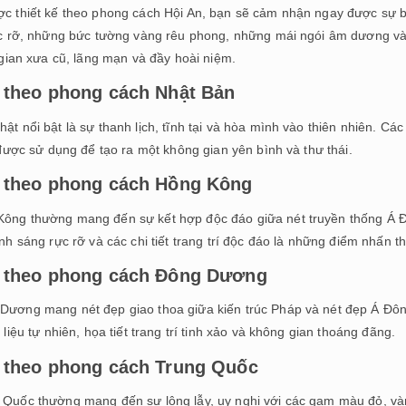
 thiết kế theo phong cách Hội An, bạn sẽ cảm nhận ngay được sự bì
c rỡ, những bức tường vàng rêu phong, những mái ngói âm dương và
gian xưa cũ, lãng mạn và đầy hoài niệm.
g theo phong cách Nhật Bản
nổi bật là sự thanh lịch, tĩnh tại và hòa mình vào thiên nhiên. Các 
được sử dụng để tạo ra một không gian yên bình và thư thái.
g theo phong cách Hồng Kông
ng thường mang đến sự kết hợp độc đáo giữa nét truyền thống Á Đ
h sáng rực rỡ và các chi tiết trang trí độc đáo là những điểm nhấn t
g theo phong cách Đông Dương
ương mang nét đẹp giao thoa giữa kiến trúc Pháp và nét đẹp Á Đôn
iệu tự nhiên, họa tiết trang trí tinh xảo và không gian thoáng đãng.
g theo phong cách Trung Quốc
uốc thường mang đến sự lộng lẫy, uy nghi với các gam màu đỏ, vàn