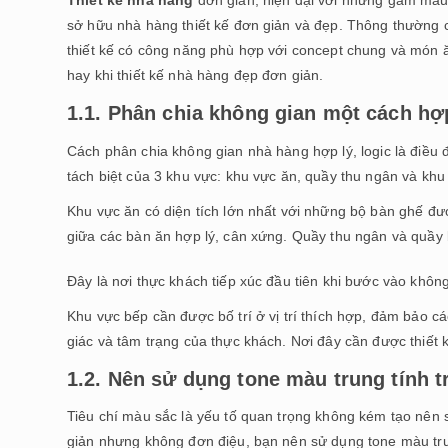
sở hữu nhà hàng thiết kế đơn giản và đẹp. Thông thường c
thiết kế có công năng phù hợp với concept chung và món 
hay khi thiết kế nhà hàng đẹp đơn giản.
1.1. Phân chia không gian một cách hợ
Cách phân chia không gian nhà hàng hợp lý, logic là điều 
tách biệt của 3 khu vực: khu vực ăn, quầy thu ngân và khu
Khu vực ăn có diện tích lớn nhất với những bộ bàn ghế đ
giữa các bàn ăn hợp lý, cân xứng. Quầy thu ngân và quầy b
Đây là nơi thực khách tiếp xúc đầu tiên khi bước vào không
Khu vực bếp cần được bố trí ở vị trí thích hợp, đảm bảo c
giác và tâm trạng của thực khách. Nơi đây cần được thiết k
1.2. Nên sử dụng tone màu trung tính t
Tiêu chí màu sắc là yếu tố quan trọng không kém tạo nên s
giản nhưng không đơn điệu, bạn nên sử dụng tone màu trun