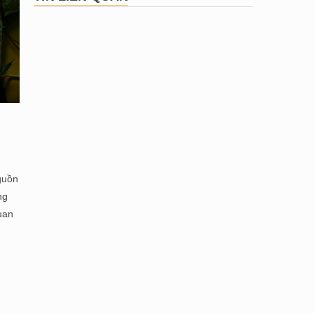
guồn
ng
uan