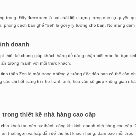
ang trọng. Đây được xem là hai chất liệu tượng trưng cho sự quyền qu
phong cách bàn ghế “bệt” là gợi ý lý tưởng cho bạn. Nó mang đậm 
kinh doanh
ept thiết kế chung giúp khách hàng dễ dàng nhận biết món ăn bạn kin
o ấn tượng mạnh với mỗi thực khách.
tinh thần Zen là một trong những ý tưởng độc đáo bạn có thể cân nh
 các chi tiết trang trí như tranh ảnh, hoa văn sẽ giúp không gian nhà
 trong thiết kế nhà hàng cao cấp
 chìa khoá tạo nên sự thành công khi kinh doanh nhà hàng cao cấp. 
n ăn thật ngon và hấp dẫn để thu hút khách hàng, đảm bảo mỗi thực