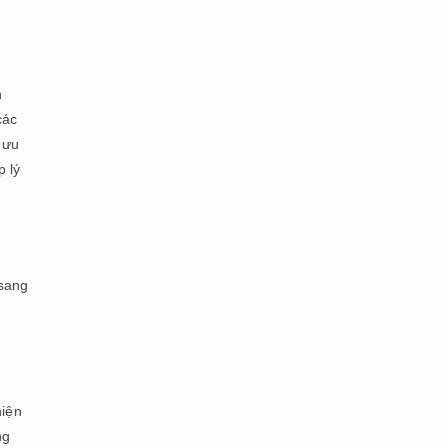
h
các
 ưu
p lý
 sang
hiện
ng