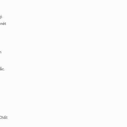
ý.
nét
h
ắc.
Chất