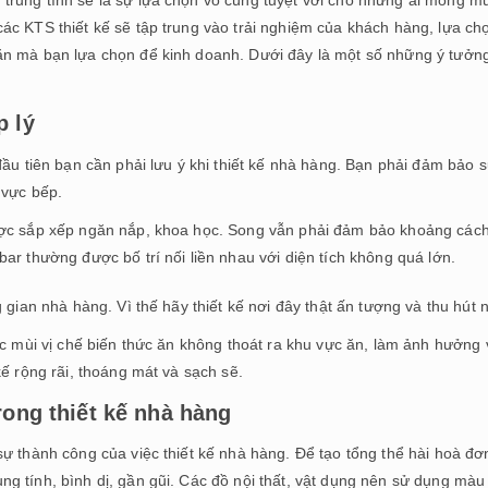
ác KTS thiết kế sẽ tập trung vào trải nghiệm của khách hàng, lựa ch
ăn mà bạn lựa chọn để kinh doanh. Dưới đây là một số những ý tưởn
p lý
đầu tiên bạn cần phải lưu ý khi thiết kế nhà hàng. Bạn phải đảm bảo 
 vực bếp.
ược sắp xếp ngăn nắp, khoa học. Song vẫn phải đảm bảo khoảng các
ar thường được bố trí nối liền nhau với diện tích không quá lớn.
 gian nhà hàng. Vì thế hãy thiết kế nơi đây thật ấn tượng và thu hút 
ác mùi vị chế biến thức ăn không thoát ra khu vực ăn, làm ảnh hưởng 
ế rộng rãi, thoáng mát và sạch sẽ.
rong thiết kế nhà hàng
ự thành công của việc thiết kế nhà hàng. Để tạo tổng thể hài hoà đơ
g tính, bình dị, gần gũi. Các đồ nội thất, vật dụng nên sử dụng màu