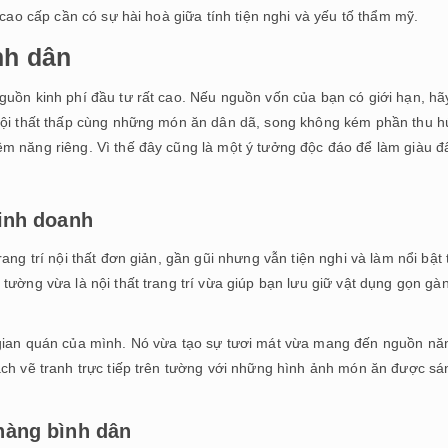
 cao cấp cần có sự hài hoà giữa tính tiện nghi và yếu tố thẩm mỹ.
nh dân
guồn kinh phí đầu tư rất cao. Nếu nguồn vốn của bạn có giới hạn, hã
 nội thất thấp cùng những món ăn dân dã, song không kém phần thu h
m năng riêng. Vì thế đây cũng là một ý tưởng độc đáo để làm giàu đ
kinh doanh
ng trí nội thất đơn giản, gần gũi nhưng vẫn tiện nghi và làm nổi bật 
tường vừa là nội thất trang trí vừa giúp bạn lưu giữ vật dụng gọn gà
 gian quán của mình. Nó vừa tạo sự tươi mát vừa mang đến nguồn nă
ách vẽ tranh trực tiếp trên tường với những hình ảnh món ăn được sá
 hàng bình dân