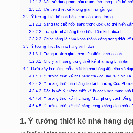
1.2
1.2. Nên sử dụng tone màu trung tính trong thiết kế nh
1.3
1.3. Ưu tiên thiết kế không gian mở gần gũi
2
2. Ý tưởng thiết kế nhà hàng cao cấp sang trọng
2.1
2.1. Sáng tạo chỗ ngồi sang trọng độc đáo thể hiển đẳ
2.2
2.2. Trang trí nhà hàng theo tiêu điểm kinh doanh
2.3
2.3. Chức năng là chìa khóa thành công trong thiết kế
3
3. Ý tưởng thiết kế nhà hàng bình dân
3.1
3.1. Trang trí đơn giản theo tiêu điểm kinh doanh
3.2
3.2. Chú ý ánh sáng trong thiết kế nhà hàng bình dân
4
4. Dưới đây là những mẫu thiết kế nhà hàng độc đáo và đẹ
4.1
4.1. Ý tưởng thiết kế nhà hàng tre độc đáo tại Sơn La
4.2
4.2. Ý tưởng thiết nhà hàng tre tại bìa rừng Cúc Phươ
4.3
4.3. Độc lạ với ý tưởng thiết kế lò gạch bên trong nhà
4.4
4.4. Ý tưởng thiết kế nhà hàng Nhật phong cách Đồng
4.5
4.5. Ý tưởng thiết kế nhà hàng trong không gian nhà c
1. Ý tưởng thiết kế nhà hàng đ
Thiết kế nhà hàng
đơn giản, hiện đại với những gam màu 