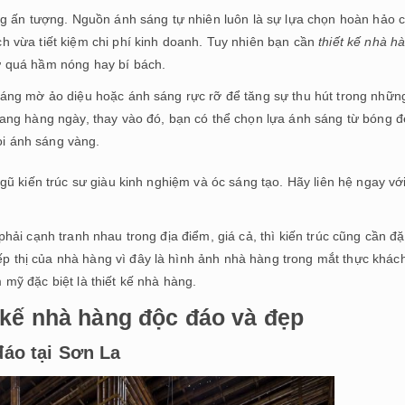
ng ấn tượng. Nguồn ánh sáng tự nhiên luôn là sự lựa chọn hoàn hảo 
 vừa tiết kiệm chi phí kinh doanh. Tuy nhiên bạn cần
thiết kế nhà h
 quá hầm nóng hay bí bách.
áng mờ ảo diệu hoặc ánh sáng rực rỡ để tăng sự thu hút trong nhữn
ang hàng ngày, thay vào đó, bạn có thể chọn lựa ánh sáng từ bóng 
ọi ánh sáng vàng.
ũ kiến trúc sư giàu kinh nghiệm và óc sáng tạo. Hãy liên hệ ngay vớ
ải cạnh tranh nhau trong địa điểm, giá cả, thì kiến trúc cũng cần đ
ếp thị của nhà hàng vì đây là hình ảnh nhà hàng trong mắt thực khách
ỹ đặc biệt là thiết kế nhà hàng.
 kế nhà hàng độc đáo và đẹp
đáo tại Sơn La