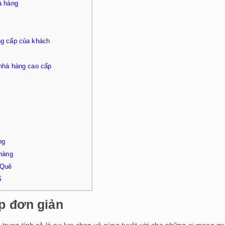
à hàng
ng cấp của khách
 nhà hàng cao cấp
p
ng
 hàng
 Quê
ổ
ẹp đơn giản
trung tính sẽ là sự lựa chọn vô cùng tuyệt vời cho những ai mong m