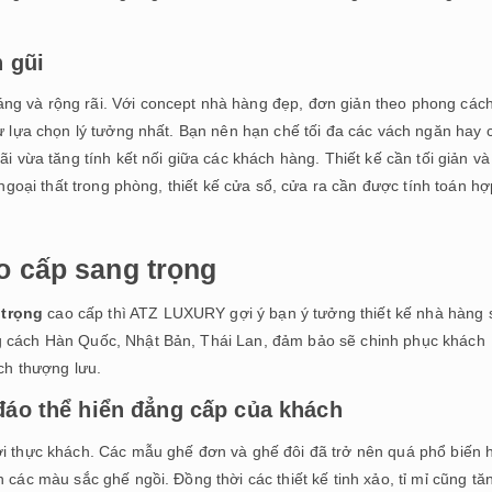
n gũi
ng và rộng rãi. Với concept nhà hàng đẹp, đơn giản theo phong các
sự lựa chọn lý tưởng nhất. Bạn nên hạn chế tối đa các vách ngăn hay 
ãi vừa tăng tính kết nối giữa các khách hàng. Thiết kế cần tối giản và
 ngoại thất trong phòng, thiết kế cửa sổ, cửa ra cần được tính toán hợ
ao cấp sang trọng
 trọng
cao cấp thì ATZ LUXURY gợi ý bạn ý tưởng thiết kế nhà hàng
g cách Hàn Quốc, Nhật Bản, Thái Lan, đảm bảo sẽ chinh phục khách
ách thượng lưu.
 đáo thể hiển đẳng cấp của khách
ới thực khách. Các mẫu ghế đơn và ghế đôi đã trở nên quá phổ biến 
 các màu sắc ghế ngồi. Đồng thời các thiết kế tinh xảo, tỉ mỉ cũng tă