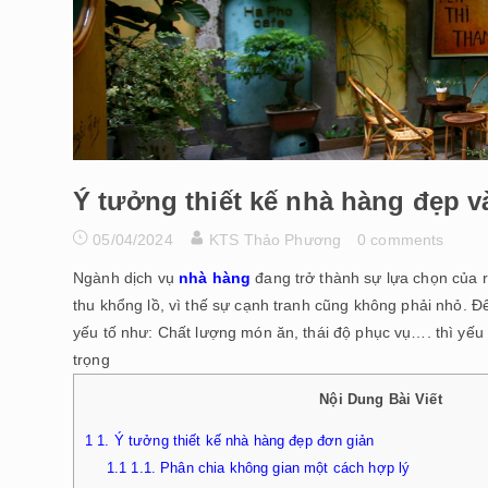
Ý tưởng thiết kế nhà hàng đẹp v
05/04/2024
KTS Thảo Phương
0 comments
Ngành dịch vụ
nhà hàng
đang trở thành sự lựa chọn của r
thu khổng lồ, vì thế sự cạnh tranh cũng không phải nhỏ. 
yếu tố như: Chất lượng món ăn, thái độ phục vụ…. thì yếu
trọng
Nội Dung Bài Viết
1
1. Ý tưởng thiết kế nhà hàng đẹp đơn giản
1.1
1.1. Phân chia không gian một cách hợp lý