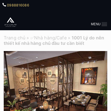
0988816086
MENU
Trang chủ
»
✅Nhà hàng/Cafe
»
1001 Lý do nên
thiết kế nhà hàng chủ đầu tư cần biết