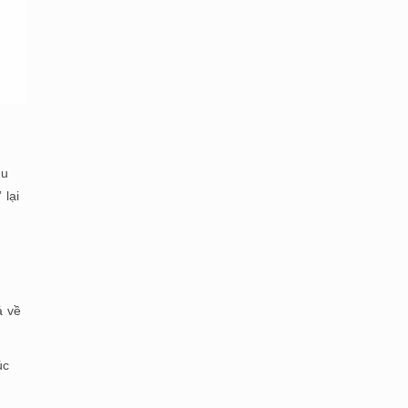
au
 lại
á về
úc