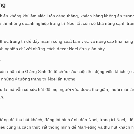
ng
khiến không khí làm việc luôn căng thẳng, khách hàng không ấn tượng
 thì những doanh nghiệp trang trí Noel tốt còn có khả năng cạnh tra
h thức trang trí để đẩy mạnh công suất làm việc và nâng cao khả năng
oanh nghiệp chỉ với những cách decor Noel đơn giản này.
ệ
còn nhân dịp Giáng Sinh để tổ chức các cuộc thi, động viên khích lệ 
o những ý tưởng trang trí Noel ấn tượng.
độc-lạ mà vẫn có sức hút để mọi người vừa được thư giãn, thoải mái l
ận.
dàng để thu hút khách, đăng tải hình ảnh đón Noel, trang trí Noel,.. lê
ệu cũng là cách thức rất thông minh để Marketing và thu hút khách 