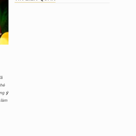
đã
ghé
ững
ý
 làm