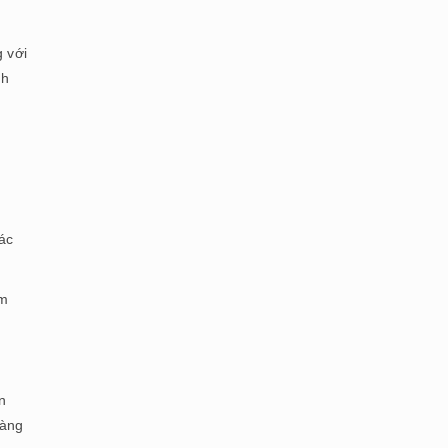
 với
nh
các
àm
n
hàng