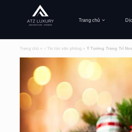
Trang chủ
Dị
Trang chủ
»
✅Tin tức văn phòng
»
Ý Tưởng Trang Trí No