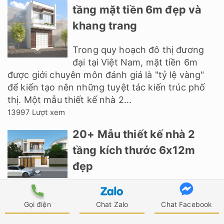
tầng mặt tiền 6m đẹp và
khang trang
Trong quy hoạch đô thị đương
đại tại Việt Nam, mặt tiền 6m
được giới chuyên môn đánh giá là "tỷ lệ vàng"
để kiến tạo nên những tuyệt tác kiến trúc phố
thị. Một mẫu thiết kế nhà 2...
13997 Lượt xem
20+ Mẫu thiết kế nhà 2
tầng kích thước 6x12m
đẹp
Mẫu thiết kế nhà 2 tầng 6x12m ngày càng nhận
được nhiều sự yêu mến và ưa chuộng của mọi
Gọi điện
Chat Zalo
Chat Facebook
người, nhất là những gia đình trẻ có 3 - 4 thành