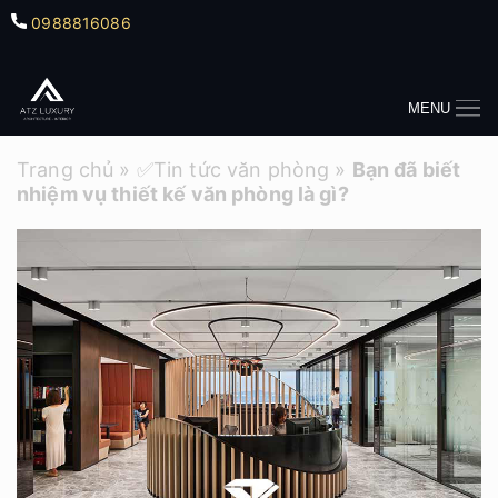
0988816086
MENU
Trang chủ
»
✅Tin tức văn phòng
»
Bạn đã biết
nhiệm vụ thiết kế văn phòng là gì?