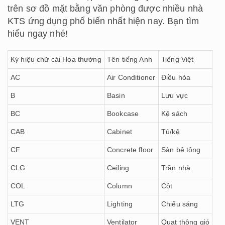
trên sơ đồ mặt bằng văn phòng được nhiều nhà
KTS ứng dụng phổ biến nhất hiện nay. Bạn tìm
hiểu ngay nhé!
Ký hiệu chữ cái Hoa thường
Tên tiếng Anh
Tiếng Việt
AC
Air Conditioner
Điều hòa
B
Basin
Lưu vực
BC
Bookcase
Kệ sách
CAB
Cabinet
Tủ/kệ
CF
Concrete floor
Sàn bê tông
CLG
Ceiling
Trần nhà
COL
Column
Cột
LTG
Lighting
Chiếu sáng
VENT
Ventilator
Quạt thông gió