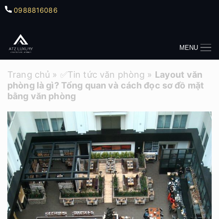
0988816086
MENU
Trang chủ
»
✅Tin tức văn phòng
»
Layout văn
phòng là gì? Tổng quan và cách đọc sơ đồ mặt
bằng văn phòng