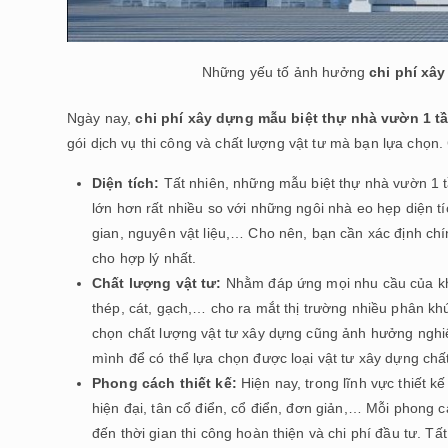
Những yếu tố ảnh hưởng
chi phí xâ
Ngày nay,
chi phí xây dựng mẫu biệt thự nhà vườn 1 t
gói dịch vụ thi công và chất lượng vật tư mà bạn lựa chọn.
Diện tích:
Tất nhiên, những mẫu biệt thự nhà vườn 1 tầ
lớn hơn rất nhiều so với những ngôi nhà eo hẹp diện t
gian, nguyên vật liệu,… Cho nên, bạn cần xác định chín
cho hợp lý nhất.
Chất lượng vật tư:
Nhằm đáp ứng mọi nhu cầu của khá
thép, cát, gạch,… cho ra mắt thị trường nhiều phân khú
chọn chất lượng vật tư xây dựng cũng ảnh hưởng nghi
mình để có thể lựa chọn được loại vật tư xây dựng chấ
Phong cách thiết kế:
Hiện nay, trong lĩnh vực thiết k
hiện đại, tân cổ điển, cổ điển, đơn giản,… Mỗi phong 
đến thời gian thi công hoàn thiện và chi phí đầu tư. T