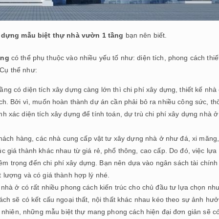
y dựng mẫu biệt thự nhà vườn 1 tầng
bạn nên biết.
ầng
có thể phụ thuộc vào nhiều yếu tố như: diện tích, phong cách thiế
 Cụ thể như:
ng có diện tích xây dựng càng lớn thì chi phí xây dựng, thiết kế nhà
ích. Bởi vì, muốn hoàn thành dự án cần phải bỏ ra nhiều công sức, th
h xác diện tích xây dựng để tính toán, dự trù chi phí xây dựng nhà ở
ch hàng, các nhà cung cấp vật tư xây dựng nhà ở như đá, xi măng
c giá thành khác nhau từ giá rẻ, phổ thông, cao cấp. Do đó, việc lựa
êm trọng đến chi phí xây dựng. Bạn nên dựa vào ngân sách tài chính
t lượng và có giá thành hợp lý nhé.
ế nhà ở có rất nhiều phong cách kiến trúc cho chủ đầu tư lựa chọn như
cách sẽ có kết cấu ngoại thất, nội thất khác nhau kéo theo sự ảnh hư
ất nhiên, những mẫu biệt thự mang phong cách hiện đại đơn giản sẽ có