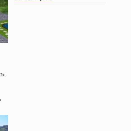
đại,
n