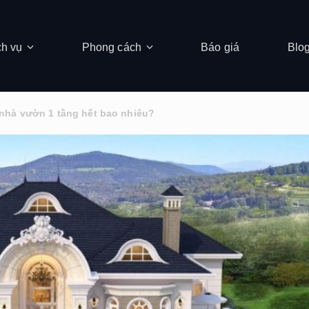
ch vụ
Phong cách
Báo giá
Blo
 nhà vườn 1 tầng hết bao nhiêu?