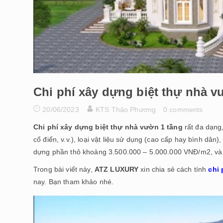
Chi phí xây dựng biệt thự nhà v
20/06/2023
KTS Thảo Phương
0 comments
Chi phí xây dựng biệt thự nhà vườn 1 tầng
rất đa dạng,
cổ điển, v.v.), loại vật liệu sử dụng (cao cấp hay bình dân)
dựng phần thô khoảng 3.500.000 – 5.000.000 VNĐ/m2, và c
Trong bài viết này,
ATZ LUXURY
xin chia sẻ cách tính
chi 
nay. Bạn tham khảo nhé.