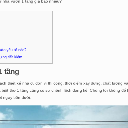
hự nhà vườn 1 tầng giá bao nhiêu?
vào yếu tố nào?
ựng tiết kiệm
1 tầng
ch thiết kế nhà ở, đơn vị thi công, thời điểm xây dựng, chất lượng vậ
 biệt thự 1 tầng cũng có sự chênh lệch đáng kể. Chúng tôi không để
ết ngay bên dưới.