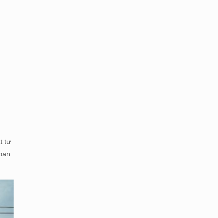
t tư
 bạn