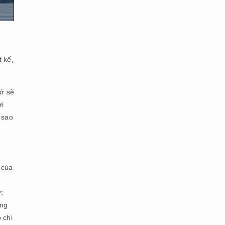
t kế,
 ở sẽ
ời
 sao
,
 của
:
ởng
 chi