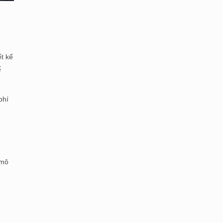
t kế
ế
phí
 mô