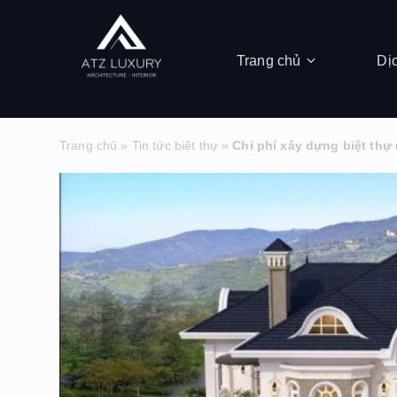
Trang chủ
Dị
Trang chủ
»
Tin tức biệt thự
»
Chi phí xây dựng biệt thự