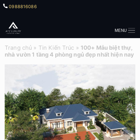
0988816086
MENU
Trang chủ
»
Tin Kiến Trúc
»
100+ Mẫu biệt thự,
nhà vườn 1 tầng 4 phòng ngủ đẹp nhất hiện nay