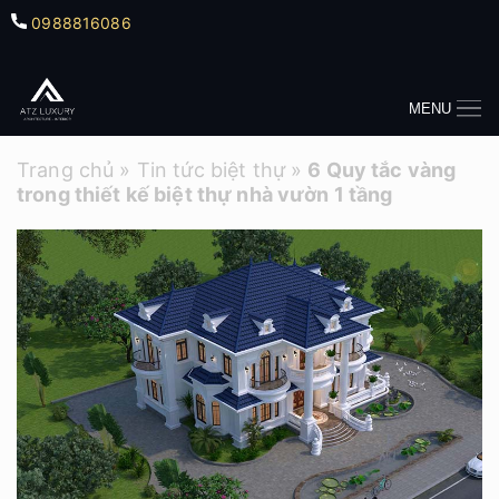
0988816086
MENU
Trang chủ
»
Tin tức biệt thự
»
6 Quy tắc vàng
trong thiết kế biệt thự nhà vườn 1 tầng