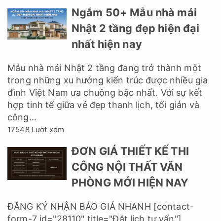
Ngắm 50+ Mẫu nhà mái
Nhật 2 tầng đẹp hiện đại
nhất hiện nay
Mẫu nhà mái Nhật 2 tầng đang trở thành một
trong những xu hướng kiến trúc được nhiều gia
đình Việt Nam ưa chuộng bậc nhất. Với sự kết
hợp tinh tế giữa vẻ đẹp thanh lịch, tối giản và
công...
17548 Lượt xem
ĐƠN GIÁ THIẾT KẾ THI
CÔNG NỘI THẤT VĂN
PHÒNG MỚI HIỆN NAY
ĐĂNG KÝ NHẬN BÁO GIÁ NHANH [contact-
form-7 id="28110" title="Đặt lịch tư vấn"]