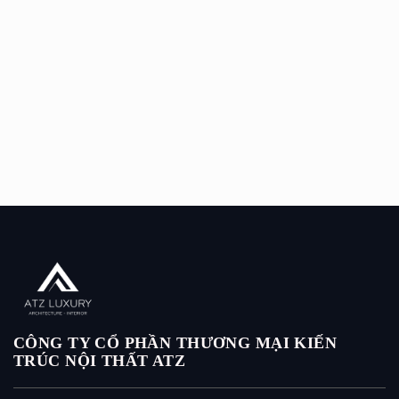
CÔNG TY CỔ PHẦN THƯƠNG MẠI KIẾN
TRÚC NỘI THẤT ATZ