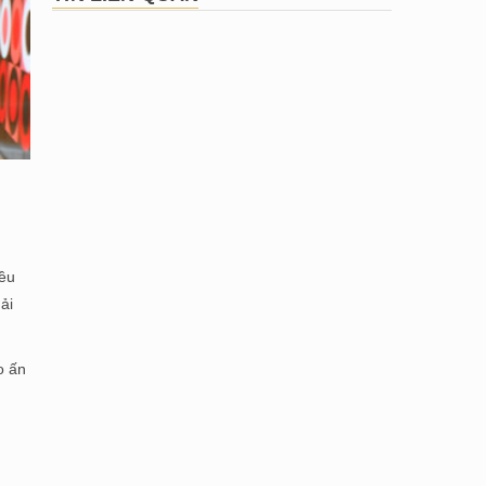
iều
ải
o ấn