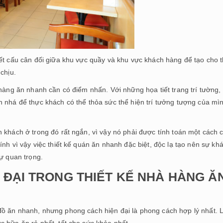
kết cấu cân đối giữa khu vực quầy và khu vực khách hàng để tạo cho 
chịu.
 hàng ăn nhanh cần có điểm nhấn. Với những họa tiết trang trí tường,
n nhá để thực khách có thể thỏa sức thể hiện trí tưởng tượng của mì
 khách ở trong đó rất ngắn, vì vậy nó phải được tính toán một cách 
nh vì vậy việc thiết kế quán ăn nhanh đặc biệt, độc lạ tạo nên sự kh
sự quan trọng.
ĐẠI TRONG THIẾT KẾ NHÀ HÀNG Ă
đồ ăn nhanh, nhưng phong cách hiện đại là phong cách hợp lý nhất. 
c bữa ăn rẻ nhất, tốt cho sức khỏe nhất.