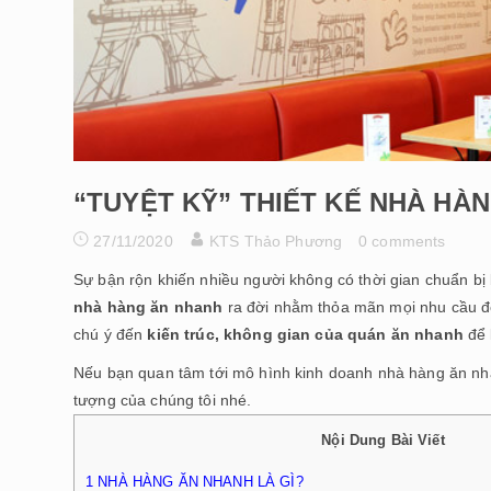
“TUYỆT KỸ” THIẾT KẾ NHÀ H
27/11/2020
KTS Thảo Phương
0 comments
Sự bận rộn khiến nhiều người không có thời gian chuẩn bị 
nhà hàng ăn nhanh
ra đời nhằm thỏa mãn mọi nhu cầu đó
chú ý đến
kiến ​​trúc, không gian của quán ăn nhanh
để 
Nếu bạn quan tâm tới mô hình kinh doanh nhà hàng ăn nh
tượng của chúng tôi nhé.
Nội Dung Bài Viết
1
NHÀ HÀNG ĂN NHANH LÀ GÌ?