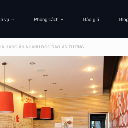
ch vụ
Phong cách
Báo giá
Blo
 NHÀ HÀNG ĂN NHANH ĐỘC ĐÁO ẤN TƯỢNG