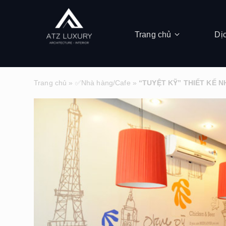
Trang chủ
Dị
Trang chủ
»
✅Nhà hàng/Cafe
»
“TUYỆT KỸ” THIẾT KẾ