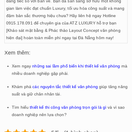
đáng tiếc so với bản vẽ. Bạn đã sẵn sàng sở hữu một không
gian làm việc đạt chuẩn Luxury, tối ưu hóa công suất và mang
đậm bản sắc thương hiệu chưa? Hãy liên hệ ngay Hotline
0915.178.091 để chuyên gia của ATZ LUXURY hỗ trợ bạn
[Khảo sát mặt bằng & Phác thảo Layout Concept văn phòng
hiện đại] hoàn toàn miễn phí ngay tại Đà Nẵng hôm nay!
Xem thêm:
Xem ngay
những sai lầm phổ biến khi thiết kế văn phòng
mà
nhiều doanh nghiệp gặp phải.
Khám phá
các nguyên tắc thiết kế văn phòng
giúp tăng năng
suất và giữ chân nhân tài.
Tìm hiểu
thiết kế thi công văn phòng trọn gói là gì
và vì sao
doanh nghiệp nên lựa chọn?