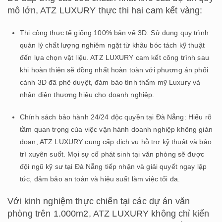
mô lớn, ATZ LUXURY thực thi hai cam kết vàng:
Thi công thực tế giống 100% bản vẽ 3D: Sử dụng quy trình
quản lý chất lượng nghiêm ngặt từ khâu bóc tách kỹ thuật
đến lựa chọn vật liệu. ATZ LUXURY cam kết công trình sau
khi hoàn thiện sẽ đồng nhất hoàn toàn với phương án phối
cảnh 3D đã phê duyệt, đảm bảo tính thẩm mỹ Luxury và
nhận diện thương hiệu cho doanh nghiệp.
Chính sách bảo hành 24/24 độc quyền tại Đà Nẵng: Hiểu rõ
tầm quan trọng của việc vận hành doanh nghiệp không gián
đoạn, ATZ LUXURY cung cấp dịch vụ hỗ trợ kỹ thuật và bảo
trì xuyên suốt. Mọi sự cố phát sinh tại văn phòng sẽ được
đội ngũ kỹ sư tại Đà Nẵng tiếp nhận và giải quyết ngay lập
tức, đảm bảo an toàn và hiệu suất làm việc tối đa.
Với kinh nghiệm thực chiến tại các dự án văn
phòng trên 1.000m2, ATZ LUXURY không chỉ kiến