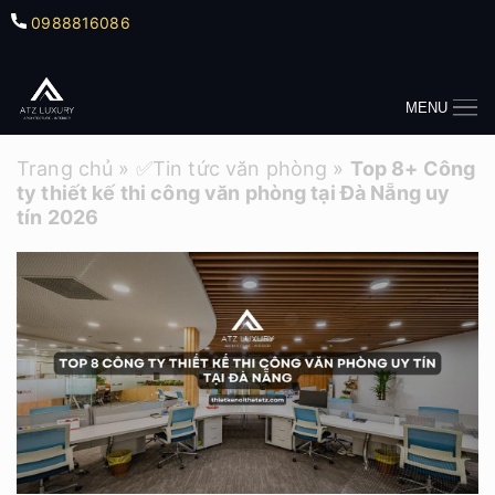
0988816086
MENU
Trang chủ
»
✅Tin tức văn phòng
»
Top 8+ Công
ty thiết kế thi công văn phòng tại Đà Nẵng uy
tín 2026