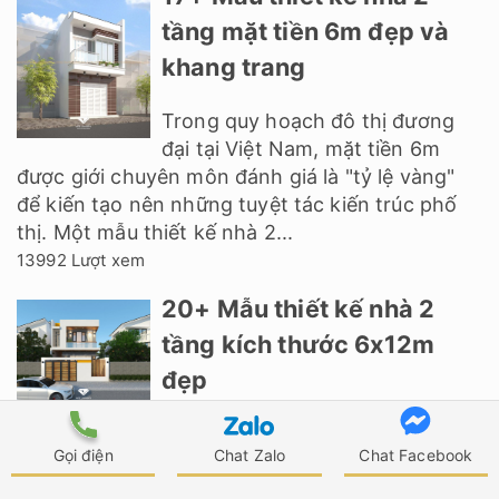
tầng mặt tiền 6m đẹp và
khang trang
Trong quy hoạch đô thị đương
đại tại Việt Nam, mặt tiền 6m
được giới chuyên môn đánh giá là "tỷ lệ vàng"
để kiến tạo nên những tuyệt tác kiến trúc phố
thị. Một mẫu thiết kế nhà 2...
13992 Lượt xem
20+ Mẫu thiết kế nhà 2
tầng kích thước 6x12m
đẹp
Mẫu thiết kế nhà 2 tầng 6x12m ngày càng nhận
Gọi điện
Chat Zalo
Chat Facebook
được nhiều sự yêu mến và ưa chuộng của mọi
người, nhất là những gia đình trẻ có 3 - 4 thành