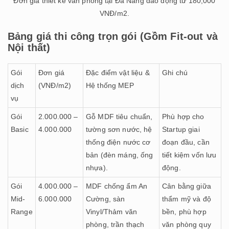
Đơn giá thiết kế văn phòng tại Đà Nẵng dao động từ 180,000
VNĐ/m2.
Bảng giá thi công trọn gói (Gồm Fit-out và
Nội thất)
Gói
Đơn giá
Đặc điểm vật liệu &
Ghi chú
dịch
(VNĐ/m2)
Hệ thống MEP
vụ
Gói
2.000.000 –
Gỗ MDF tiêu chuẩn,
Phù hợp cho
Basic
4.000.000
tường sơn nước, hệ
Startup giai
thống điện nước cơ
đoạn đầu, cần
bản (đèn máng, ống
tiết kiệm vốn lưu
nhựa).
động.
Gói
4.000.000 –
MDF chống ẩm An
Cân bằng giữa
Mid-
6.000.000
Cường, sàn
thẩm mỹ và độ
Range
Vinyl/Thảm văn
bền, phù hợp
phòng, trần thạch
văn phòng quy