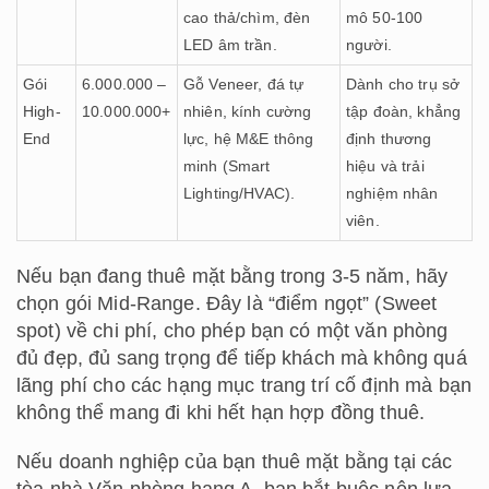
cao thả/chìm, đèn
mô 50-100
LED âm trần.
người.
Gói
6.000.000 –
Gỗ Veneer, đá tự
Dành cho trụ sở
High-
10.000.000+
nhiên, kính cường
tập đoàn, khẳng
End
lực, hệ M&E thông
định thương
minh (Smart
hiệu và trải
Lighting/HVAC).
nghiệm nhân
viên.
Nếu bạn đang thuê mặt bằng trong 3-5 năm, hãy
chọn gói Mid-Range. Đây là “điểm ngọt” (Sweet
spot) về chi phí, cho phép bạn có một văn phòng
đủ đẹp, đủ sang trọng để tiếp khách mà không quá
lãng phí cho các hạng mục trang trí cố định mà bạn
không thể mang đi khi hết hạn hợp đồng thuê.
Nếu doanh nghiệp của bạn thuê mặt bằng tại các
tòa nhà Văn phòng hạng A, bạn bắt buộc nên lựa