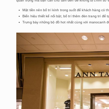
quan trọng mà bạn cần chú tâm đến để không bị chìm so với
Mặt tiền nên bố trí kính trong suốt để khách hàng có t
Biển hiệu thiết kế nổi bật, bố trí thêm đèn trang trí đ
Trưng bày những bộ đồ hot nhất cùng với manocanh để 