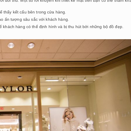
 đối thủ. Một số lời khuyên khi thiết kế mặt tiền bạn có thể tham kh
hể thấy kết cấu bên trong cửa hàng.
ể tạo ấn tượng sâu sắc với khách hàng.
khách hàng có thể định hình và bị thu hút bởi những bộ đồ đẹp.