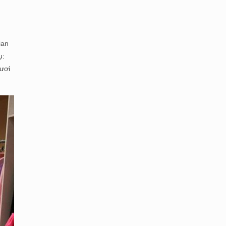
ian
ụ:
ươi