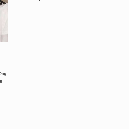
hững
ng