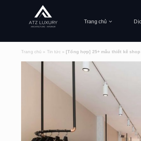
Trang chủ
Dị
Trang chủ
»
Tin tức
»
[Tổng hợp] 25+ mẫu thiết kế shop 