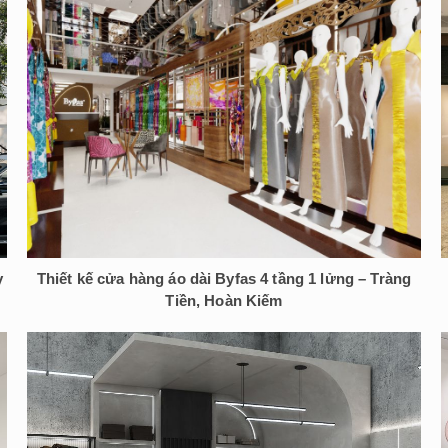
y
Thiết kế cửa hàng áo dài Byfas 4 tầng 1 lửng – Tràng
Tiền, Hoàn Kiếm