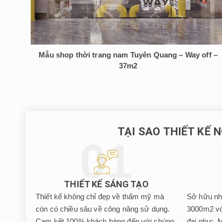
Mẫu shop thời trang nam Tuyên Quang – Way off –
37m2
TẠI SAO THIẾT KẾ 
THIẾT KẾ SÁNG TẠO
Thiết kế không chỉ đẹp về thẩm mỹ mà
Sở hữu nh
còn có chiều sâu về công năng sử dụng.
3000m2 với
Cam kết 100% khách hàng đến với chúng
đại như: 