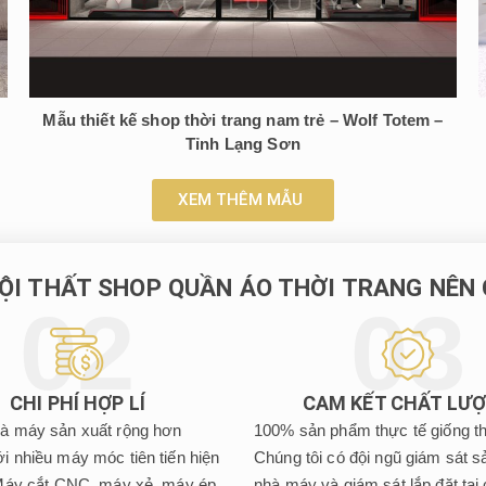
Mẫu thiết kế shop thời trang nam trẻ – Wolf Totem –
Tỉnh Lạng Sơn
XEM THÊM MẪU
NỘI THẤT SHOP QUẦN ÁO THỜI TRANG NÊN
CHI PHÍ HỢP LÍ
CAM KẾT CHẤT LƯ
à máy sản xuất rộng hơn
100% sản phẩm thực tế giống th
 nhiều máy móc tiên tiến hiện
Chúng tôi có đội ngũ giám sát sả
Máy cắt CNC, máy xẻ, máy ép
nhà máy và giám sát lắp đặt tại 