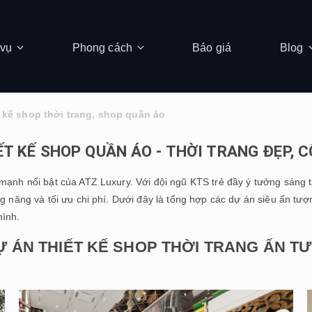
 vụ
Phong cách
Báo giá
Blog
 kế shop thời trang, shop quần áo
ẾT KẾ SHOP QUẦN ÁO - THỜI TRANG ĐẸP, 
ế mạnh nổi bật của ATZ Luxury. Với đội ngũ KTS trẻ đầy ý tưởng sáng 
g năng và tối ưu chi phí. Dưới đây là tổng hợp các dự án siêu ấn tư
mình.
 ÁN THIẾT KẾ SHOP THỜI TRANG ẤN TƯ