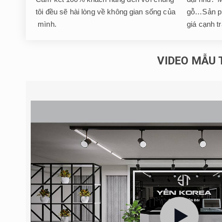
tôi đều sẽ hài lòng về không gian sống của
gỗ…Sản ph
mình.
giá cạnh t
VIDEO MẪU 