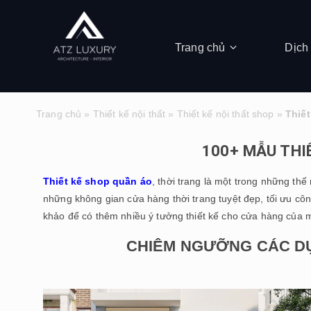
Trang chủ
Dịch
Trang chủ
»
Thiết kế nội thất
»
Thiết kế nội thất shop
»
Thiết
100+ MẪU THI
Thiết kế shop quần áo
, thời trang là một trong những th
những không gian cửa hàng thời trang tuyệt đẹp, tối ưu côn
khảo để có thêm nhiều ý tưởng thiết kế cho cửa hàng của 
CHIÊM NGƯỠNG CÁC DỰ