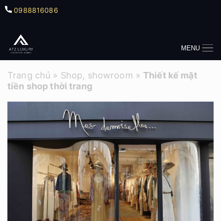
0988816086
MENU
Trang chủ
»
Shop, showroom
»
Thiết kế mặt
tiền shop thời trang