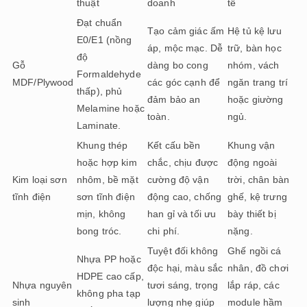
thuật
doanh
tế
Đạt chuẩn
Tạo cảm giác ấm
Hệ tủ kệ lưu
E0/E1 (nồng
áp, mộc mạc. Dễ
trữ, bàn học
độ
Gỗ
dàng bo cong
nhóm, vách
Formaldehyde
MDF/Plywood
các góc cạnh để
ngăn trang trí
thấp), phủ
đảm bảo an
hoặc giường
Melamine hoặc
toàn.
ngủ.
Laminate.
Khung thép
Kết cấu bền
Khung vận
hoặc hợp kim
chắc, chịu được
động ngoài
Kim loại sơn
nhôm, bề mặt
cường độ vận
trời, chân bàn
tĩnh điện
sơn tĩnh điện
động cao, chống
ghế, kệ trưng
mịn, không
han gỉ và tối ưu
bày thiết bị
bong tróc.
chi phí.
nặng.
Tuyệt đối không
Ghế ngồi cá
Nhựa PP hoặc
độc hại, màu sắc
nhân, đồ chơi
HDPE cao cấp,
Nhựa nguyên
tươi sáng, trọng
lắp ráp, các
không pha tạp
sinh
lượng nhẹ giúp
module hầm