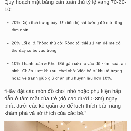
Quy hoạch mặt bằng cần tuân thủ tỷ lệ vàng 70-20-
10:
70% Diện tích trưng bày: Ưu tiên kệ sát tường để mở rộng
tầm nhìn.
20% Lối đi & Phòng thử đồ: Rộng tối thiểu 1.4m để mẹ có
thể đẩy xe bé vào trong.
10% Thanh toán & Kho: Đặt gần cửa ra vào để kiểm soát an
ninh. Chiến lược khu vui chơi nhỏ: Việc bố trí khu tô tượng
hoặc vẽ tranh giúp giữ chân phụ huynh lâu hơn 18%.
“Hãy đặt các món đồ chơi nhỏ hoặc phụ kiện hấp
dẫn ở tầm mắt của trẻ (độ cao dưới 0.8m) ngay
phía dưới các kệ quần áo để kích thích bản năng
khám phá và sở thích của các bé.”