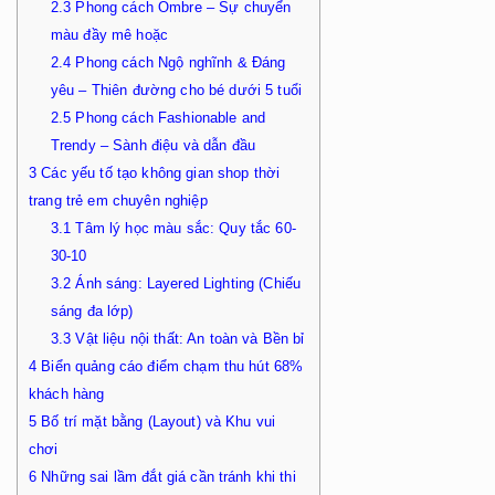
2.3
Phong cách Ombre – Sự chuyển
màu đầy mê hoặc
2.4
Phong cách Ngộ nghĩnh & Đáng
yêu – Thiên đường cho bé dưới 5 tuổi
2.5
Phong cách Fashionable and
Trendy – Sành điệu và dẫn đầu
3
Các yếu tố tạo không gian shop thời
trang trẻ em chuyên nghiệp
3.1
Tâm lý học màu sắc: Quy tắc 60-
30-10
3.2
Ánh sáng: Layered Lighting (Chiếu
sáng đa lớp)
3.3
Vật liệu nội thất: An toàn và Bền bỉ
4
Biển quảng cáo điểm chạm thu hút 68%
khách hàng
5
Bố trí mặt bằng (Layout) và Khu vui
chơi
6
Những sai lầm đắt giá cần tránh khi thi