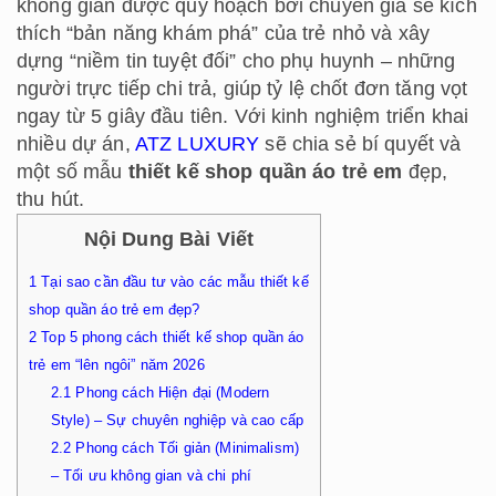
không gian được quy hoạch bởi chuyên gia sẽ kích
thích “bản năng khám phá” của trẻ nhỏ và xây
dựng “niềm tin tuyệt đối” cho phụ huynh – những
người trực tiếp chi trả, giúp tỷ lệ chốt đơn tăng vọt
ngay từ 5 giây đầu tiên. Với kinh nghiệm triển khai
nhiều dự án,
ATZ LUXURY
sẽ chia sẻ bí quyết và
một số mẫu
thiết kế shop quần áo trẻ em
đẹp,
thu hút.
Nội Dung Bài Viết
1
Tại sao cần đầu tư vào các mẫu thiết kế
shop quần áo trẻ em đẹp?
2
Top 5 phong cách thiết kế shop quần áo
trẻ em “lên ngôi” năm 2026
2.1
Phong cách Hiện đại (Modern
Style) – Sự chuyên nghiệp và cao cấp
2.2
Phong cách Tối giản (Minimalism)
– Tối ưu không gian và chi phí