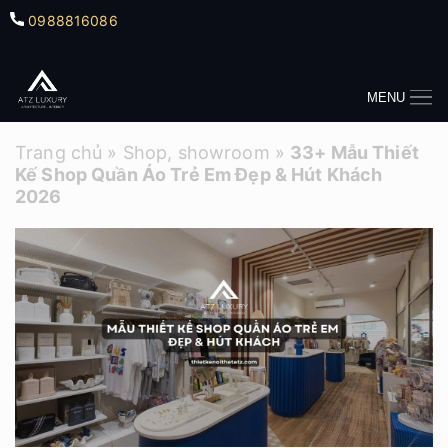
0988816086
MENU
Trang chủ
»
Shop, showroom
»
33+ Mẫu Thiết
Kế Shop Quần Áo Trẻ Em Đẹp & Hút Khách
2026