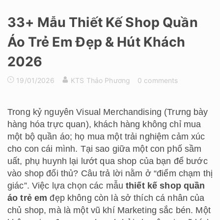
33+ Mẫu Thiết Kế Shop Quần
Áo Trẻ Em Đẹp & Hút Khách
2026
19/01/2026
KTS Thảo Phương
0 comments
Trong kỷ nguyên Visual Merchandising (Trưng bày
hàng hóa trực quan), khách hàng không chỉ mua
một bộ quần áo; họ mua một trải nghiệm cảm xúc
cho con cái mình. Tại sao giữa một con phố sầm
uất, phụ huynh lại lướt qua shop của bạn để bước
vào shop đối thủ? Câu trả lời nằm ở “điểm chạm thị
giác”. Việc lựa chọn các mẫu
thiết kế shop quần
áo trẻ em
đẹp không còn là sở thích cá nhân của
chủ shop, mà là một vũ khí Marketing sắc bén. Một