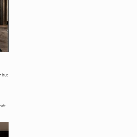
như:
nét