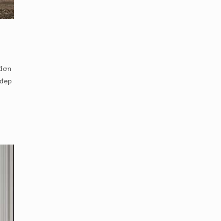
 đơn
 đẹp