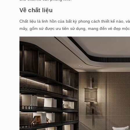
Về chất liệu
Chất liệu là linh hồn của bất kỳ phong cách thiết kế nào, v
mây, gốm sứ được ưu tiên sử dụng, mang đến vẻ đẹp mộc