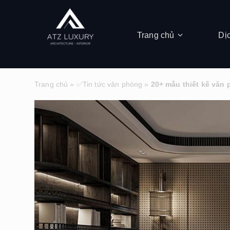
Trang chủ
Dị
Trang chủ
»
✅Tin tức văn phòng
»
20+ mẫu thiết kế v