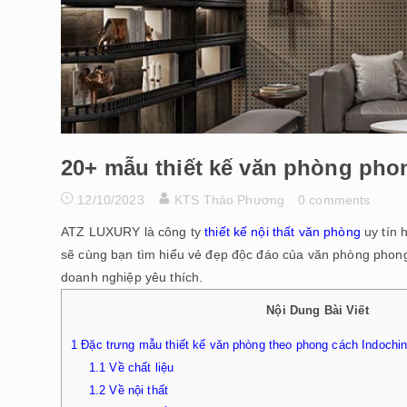
20+ mẫu thiết kế văn phòng p
12/10/2023
KTS Thảo Phương
0 comments
ATZ LUXURY là công ty
thiết kế nội thất văn phòng
uy tín 
sẽ cùng bạn tìm hiểu vẻ đẹp độc đáo của văn phòng phon
doanh nghiệp yêu thích.
Nội Dung Bài Viết
1
Đặc trưng mẫu thiết kế văn phòng theo phong cách Indochi
1.1
Về chất liệu
1.2
Về nội thất