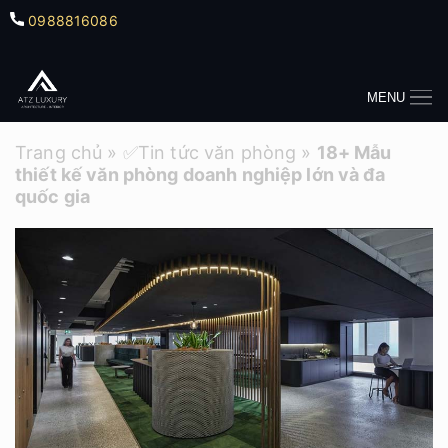
0988816086
MENU
Trang chủ
»
✅Tin tức văn phòng
»
18+ Mẫu
thiết kế văn phòng doanh nghiệp lớn và đa
quốc gia