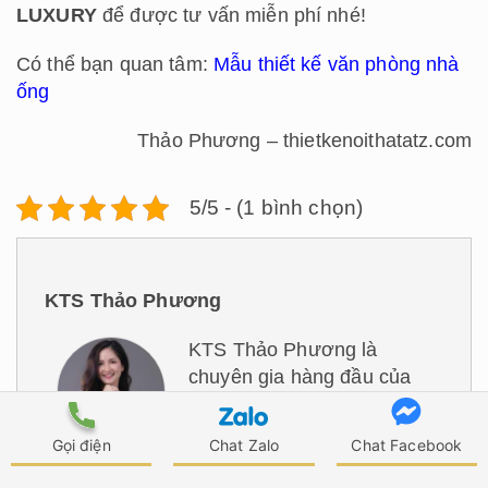
LUXURY
để được tư vấn miễn phí nhé!
Có thể bạn quan tâm:
Mẫu thiết kế văn phòng nhà
ống
Thảo Phương – thietkenoithatatz.com
5/5 - (1 bình chọn)
KTS Thảo Phương
KTS Thảo Phương là
chuyên gia hàng đầu của
ATZ LUXURY với hơn 15
năm kinh nghiệm trong lĩnh
Gọi điện
Chat Zalo
Chat Facebook
vực thiết kế và thi công nội thất.
"Với niềm đam mê và kinh nghiệm của mình,