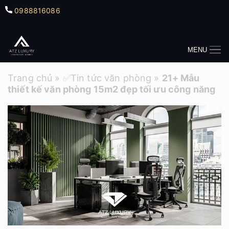
0988816086
MENU
Trang chủ
»
✅Tin tức văn phòng
»
21+ Mẫu
thiết kế văn phòng 15m2 đẹp tối ưu công năng