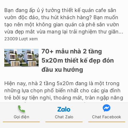
Bạn đang ấp ủ ý tưởng thiết kế quán cafe sân
vườn độc đáo, thu hút khách hàng? Bạn muốn
tạo nên một không gian quán cà phê sân vườn
vừa đẹp mắt vừa mang lại trải nghiệm thư giãn...
23009 Lượt xem
70+ mẫu nhà 2 tầng
5x20m thiết kế đẹp đón
đầu xu hướng
Hiện nay, nhà 2 tầng 5x20m đang là một trong
những lựa chọn phổ biến nhất cho các gia đình
trẻ bởi sự tiện nghi, thoáng mát, tràn ngập năng
lượng sống, chi phí xây dựng phải chăng và
đáp...
Gọi điện
Chat Zalo
Chat Facebook
20515 Lượt xem