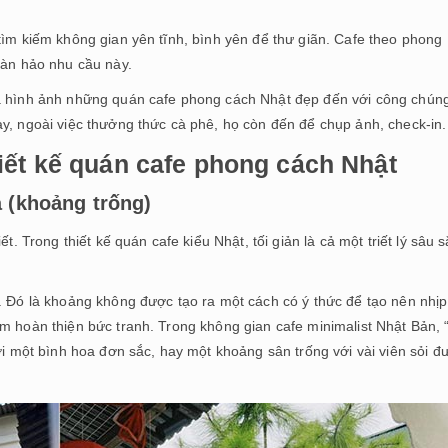
tìm kiếm không gian yên tĩnh, bình yên để thư giãn. Cafe theo phong
oàn hảo nhu cầu này.
ỏa hình ảnh những quán cafe phong cách Nhật đẹp đến với công chún
y, ngoài việc thưởng thức cà phê, họ còn đến để chụp ảnh, check-in.
iết kế quán cafe phong cách Nhật
a (khoảng trống)
t. Trong thiết kế quán cafe kiểu Nhật, tối giản là cả một triết lý sâu 
. Đó là khoảng không được tạo ra một cách có ý thức để tạo nên nhịp
em hoàn thiện bức tranh. Trong không gian cafe minimalist Nhật Bản,
ới một bình hoa đơn sắc, hay một khoảng sân trống với vài viên sỏi đ