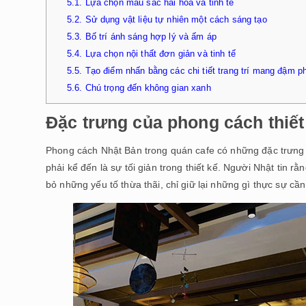
5.1.
Lựa chọn màu sắc hài hòa và tinh tế
5.2.
Sử dụng vật liệu tự nhiên một cách sáng tạo
5.3.
Bố trí ánh sáng hợp lý và ấm áp
5.4.
Lựa chọn nội thất đơn giản và tinh tế
5.5.
Tạo điểm nhấn bằng các chi tiết trang trí mang đậm 
5.6.
Chú trọng đến không gian xanh
Đặc trưng của phong cách thiết
Phong cách Nhật Bản trong quán cafe có những đặc trưng r
phải kể đến là sự tối giản trong thiết kế. Người Nhật tin rằn
bỏ những yếu tố thừa thãi, chỉ giữ lại những gì thực sự cần 