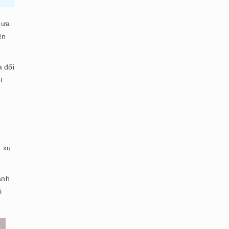
 ưa
ên
à đối
t
i
t xu
anh
i