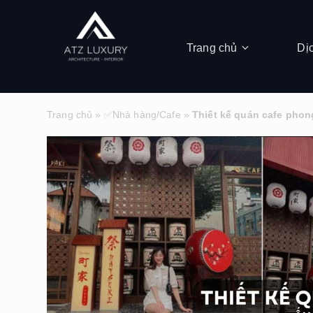
Trang chủ
Dị
Trang chủ
»
✅Nhà hàng/Cafe
»
Thiết kế quán cafe phon