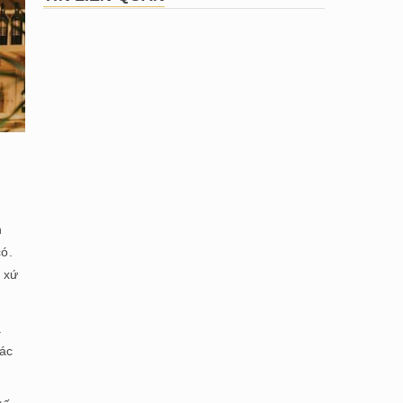
n
có.
a xứ
à
các