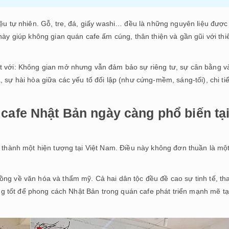
iệu tự nhiên. Gỗ, tre, đá, giấy washi… đều là những nguyên liệu được
này giúp không gian quán cafe ấm cúng, thân thiện và gần gũi với thi
t với: Không gian mở nhưng vẫn đảm bảo sự riêng tư, sự cân bằng v
 sự hài hòa giữa các yếu tố đối lập (như cứng-mềm, sáng-tối), chi tiế
 cafe Nhật Bản ngày càng phổ biến tạ
ở thành một hiện tượng tại Việt Nam. Điều này không đơn thuần là mộ
ồng về văn hóa và thẩm mỹ. Cả hai dân tộc đều đề cao sự tinh tế, th
tảng tốt để phong cách Nhật Bản trong quán cafe phát triển mạnh mẽ tạ