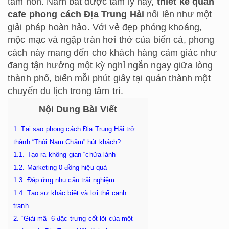
tâm hồn. Nắm bắt được tâm lý này,
thiết kế quán
cafe phong cách Địa Trung Hải
nổi lên như một
giải pháp hoàn hảo. Với vẻ đẹp phóng khoáng,
mộc mạc và ngập tràn hơi thở của biển cả, phong
cách này mang đến cho khách hàng cảm giác như
đang tận hưởng một kỳ nghỉ ngắn ngay giữa lòng
thành phố, biến mỗi phút giây tại quán thành một
chuyến du lịch trong tâm trí.
Nội Dung Bài Viết
1.
Tại sao phong cách Địa Trung Hải trở
thành “Thỏi Nam Châm” hút khách?
1.1.
Tạo ra không gian “chữa lành”
1.2.
Marketing 0 đồng hiệu quả
1.3.
Đáp ứng nhu cầu trải nghiệm
1.4.
Tạo sự khác biệt và lợi thế cạnh
tranh
2.
“Giải mã” 6 đặc trưng cốt lõi của một