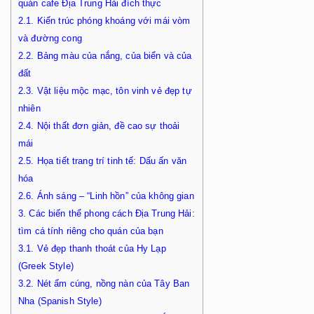
quán cafe Địa Trung Hải đích thực
2.1.
Kiến trúc phóng khoáng với mái vòm
và đường cong
2.2.
Bảng màu của nắng, của biển và của
đất
2.3.
Vật liệu mộc mạc, tôn vinh vẻ đẹp tự
nhiên
2.4.
Nội thất đơn giản, đề cao sự thoải
mái
2.5.
Họa tiết trang trí tinh tế: Dấu ấn văn
hóa
2.6.
Ánh sáng – “Linh hồn” của không gian
3.
Các biến thể phong cách Địa Trung Hải:
tìm cá tính riêng cho quán của bạn
3.1.
Vẻ đẹp thanh thoát của Hy Lạp
(Greek Style)
3.2.
Nét ấm cúng, nồng nàn của Tây Ban
Nha (Spanish Style)