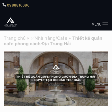
0988816086
MENU
Trang chủ
»
✅Nhà hàng/Cafe
»
Thiết kế quán
cafe phong cách Địa Trung Hải