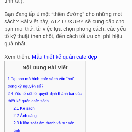
tĩnh tại).
Bạn đang ấp ủ một “thiên đường” cho những mọt
sách? Bài viết này, ATZ LUXURY sẽ cung cấp cho
bạn mọi thứ, từ việc lựa chọn phong cách, các yếu
tố kỹ thuật then chốt, đến cách tối ưu chi phí hiệu
quả nhất.
Xem thêm:
Mẫu thiết kế quán cafe đẹp
Nội Dung Bài Viết
1
Tại sao mô hình cafe sách vẫn “hot”
trong kỷ nguyên số?
2
4 Yếu tố cốt lõi quyết định thành bại của
thiết kế quán cafe sách
2.1
Kệ sách
2.2
Ánh sáng
2.3
Kiểm soát âm thanh và sự yên
tĩnh