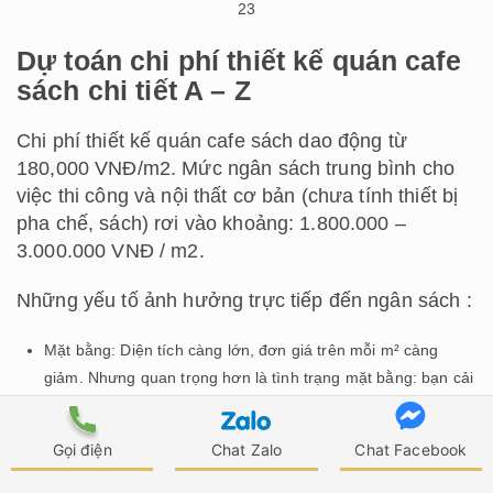
23
Dự toán chi phí thiết kế quán cafe
sách chi tiết A – Z
Chi phí thiết kế quán cafe sách dao động từ
180,000 VNĐ/m2. Mức ngân sách trung bình cho
việc thi công và nội thất cơ bản (chưa tính thiết bị
pha chế, sách) rơi vào khoảng: 1.800.000 –
3.000.000 VNĐ / m2.
Những yếu tố ảnh hưởng trực tiếp đến ngân sách :
Mặt bằng: Diện tích càng lớn, đơn giá trên mỗi m² càng
giảm. Nhưng quan trọng hơn là tình trạng mặt bằng: bạn cải
tạo lại từ một quán cũ (tốn chi phí tháo dỡ) hay nhận mặt
bằng thô (tốn chi phí làm mới hoàn toàn)?
Gọi điện
Chat Zalo
Chat Facebook
Phong cách thiết kế: Các phong cách phức tạp, nhiều chi tiết