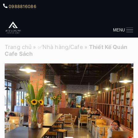
0988816086
MENU
Trang chủ
»
✅Nhà hàng/Cafe
»
Thiết Kế Quán
Cafe Sách