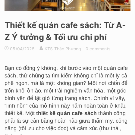
Thiết kế quán cafe sách: Từ A-
Z Ý tưởng & Tối ưu chi phí
05/04/2025
KTS Thảo Phương
0 comments
Bạn có đồng ý không, khi bước vào một quán cafe
sách, thứ chúng ta tìm kiếm không chỉ là một ly cà
phê ngon, mà là một không gian? Một nơi chốn để
trốn khỏi ồn ào, một trải nghiệm văn hóa, một góc
bình yên để lật giở từng trang sách. Chính vì vậy,
“linh hồn” của mô hình này nằm hoàn toàn ở khâu
thiết kế. Một
thiết kế quán cafe sách
thành công
phải là sự cân bằng hoàn hảo giữa thẩm mỹ, công
năng (tối ưu cho việc đọc) và cảm xúc (thư thái,