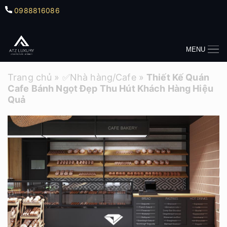
0988816086
MENU
Trang chủ
»
✅Nhà hàng/Cafe
»
Thiết Kế Quán
Cafe Bánh Ngọt Đẹp Thu Hút Khách Hàng Hiệu
Quả