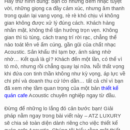
Hãy thử hình dung: bạn có những đêm nhạc tuyệt
vời, những giọng ca đầy cảm xúc, nhưng âm thanh
trong quán lại vang vọng, rè rè khó chịu vì không
gian không được xử lý đúng cách. Khách hàng
nhăn mặt, không thể tận hưởng trọn vẹn. Không
gian thì tù túng, cách trang trí rời rạc, chẳng thể
nào toát lên vẻ ấm cúng, gần gũi của chất nhạc
Acoustic. Sân khấu thì tạm bợ, ánh sáng nhờ
nhờ… Kết quả là gì? Khách đến một lần, có thể vì
tò mò, nhưng rồi chẳng quay lại nữa. Nỗi thất vọng
khi đứa con tinh thần không như kỳ vọng, áp lực về
chi phí và doanh thu cứ lớn dần… tất cả chỉ vì bạn
đã xem nhẹ tầm quan trọng của một bản
thiết kế
quán cafe
Acoustic chuyên nghiệp ngay từ đầu.
Đừng để những lo lắng đó cản bước bạn! Giải
pháp nằm ngay trong bài viết này – ATZ LUXURY
sẽ chia sẻ toàn diện dành riêng cho việc thiết kế