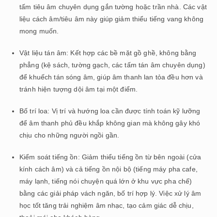
tấm tiêu âm chuyên dụng gắn tường hoặc trần nhà. Các vật
liệu cách âm/tiêu âm này giúp giảm thiểu tiếng vang không
mong muốn.
Vật liệu tán âm: Kết hợp các bề mặt gồ ghề, không bằng
phẳng (kệ sách, tường gạch, các tấm tán âm chuyên dụng)
để khuếch tán sóng âm, giúp âm thanh lan tỏa đều hơn và
tránh hiện tượng dội âm tại một điểm.
Bố trí loa: Vị trí và hướng loa cần được tính toán kỹ lưỡng
để âm thanh phủ đều khắp không gian mà không gây khó
chịu cho những người ngồi gần.
Kiểm soát tiếng ồn: Giảm thiểu tiếng ồn từ bên ngoài (cửa
kính cách âm) và cả tiếng ồn nội bộ (tiếng máy pha cafe,
máy lạnh, tiếng nói chuyện quá lớn ở khu vực pha chế)
bằng các giải pháp vách ngăn, bố trí hợp lý. Việc xử lý âm
học tốt tăng trải nghiệm âm nhạc, tạo cảm giác dễ chịu,