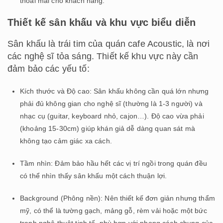
thoải mái cho khách hàng.
Thiết kế sân khấu và khu vực biểu diễn
Sân khấu là trái tim của quán cafe Acoustic, là nơi
các nghệ sĩ tỏa sáng. Thiết kế khu vực này cần
đảm bảo các yếu tố:
Kích thước và Độ cao: Sân khấu không cần quá lớn nhưng
phải đủ không gian cho nghệ sĩ (thường là 1-3 người) và
nhạc cụ (guitar, keyboard nhỏ, cajon…). Độ cao vừa phải
(khoảng 15-30cm) giúp khán giả dễ dàng quan sát mà
không tạo cảm giác xa cách.
Tầm nhìn: Đảm bảo hầu hết các vị trí ngồi trong quán đều
có thể nhìn thấy sân khấu một cách thuận lợi.
Background (Phông nền): Nên thiết kế đơn giản nhưng thẩm
mỹ, có thể là tường gạch, mảng gỗ, rèm vải hoặc một bức
tranh nghệ thuật tinh tế, phù hợp với phong cách chung của