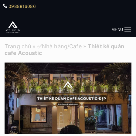
0988816086
MENU
Trang chủ
»
✅Nhà hàng/Cafe
»
Thiết kế quán
cafe Acoustic