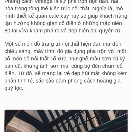
Phong cách Vintage là sự pha trộn độc đáo, hài
hòa trong tổng thể kiến trúc nội thất. Nghĩa là, mô
hình thiết kế quán cafe xay này sẽ giúp khách hàng
tận hưởng không gian cổ điển ở những thập niên
80 lại vừa khám phá ra vẻ đẹp hiện đại quyến rũ.
Một số món đồ trang trí nội thất hiện đại như đèn
chiếu sáng, máy tính, đồ gia dụng pha trộn với một
số món đồ nội thất cổ xưa như ghế màu sơn cũ kỹ,
bàn cũ, khung ảnh sơn mài cùng bộ đèn chùm cổ
điển. Từ đó, sẽ mang lại vẻ đẹp hút mắt không kém
phần tinh tế, sắc sảo đậm phong cách hoàng gia
quý tộc.