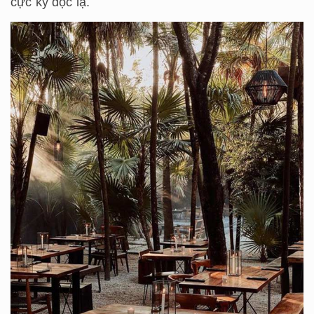
cực kỳ độc lạ.