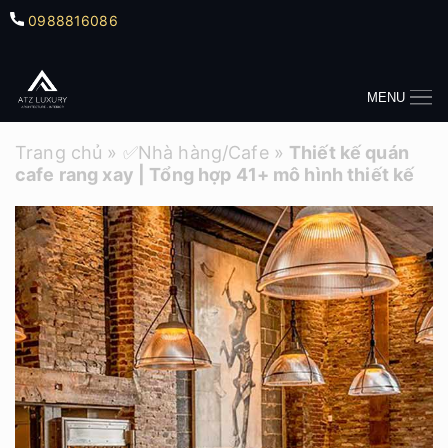
0988816086
MENU
Trang chủ
»
✅Nhà hàng/Cafe
»
Thiết kế quán
cafe rang xay | Tổng hợp 41+ mô hình thiết kế