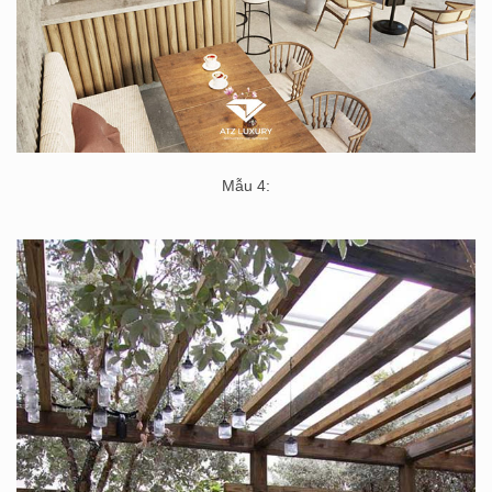
Mẫu 4: