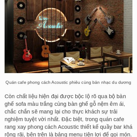
Quán cafe phong cách Acoustic phiêu cùng bản nhạc du dương
Còn chất liệu hiện đại được bộc lộ rõ qua bộ bàn
ghế sofa màu trắng cùng bàn ghế gỗ nệm êm ái,
chắc chắn sẽ mang lại cho thực khách sự trải
nghiệm tuyệt vời nhất. Đặc biệt, trong quán cafe
rang xay phong cách Acoustic thiết kế quầy bar khá
rộng rãi, bên trên là bảng menu tiện lợi để gọi món.