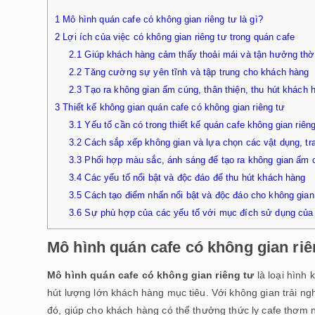
1
Mô hình quán cafe có không gian riêng tư là gì?
2
Lợi ích của việc có không gian riêng tư trong quán cafe
2.1
Giúp khách hàng cảm thấy thoải mái và tận hưởng thời
2.2
Tăng cường sự yên tĩnh và tập trung cho khách hàng
2.3
Tạo ra không gian ấm cúng, thân thiện, thu hút khách h
3
Thiết kế không gian quán cafe có không gian riêng tư
3.1
Yếu tố cần có trong thiết kế quán cafe không gian riên
3.2
Cách sắp xếp không gian và lựa chọn các vật dụng, tra
3.3
Phối hợp màu sắc, ánh sáng để tạo ra không gian ấm 
3.4
Các yếu tố nổi bật và độc đáo để thu hút khách hàng
3.5
Cách tạo điểm nhấn nổi bật và độc đáo cho không gian
3.6
Sự phù hợp của các yếu tố với mục đích sử dụng của
Mô hình quán cafe có không gian riên
Mô hình quán cafe có không gian riêng tư
là loại hình 
hút lượng lớn khách hàng mục tiêu. Với không gian trải ng
đó, giúp cho khách hàng có thể thưởng thức ly cafe thơm n