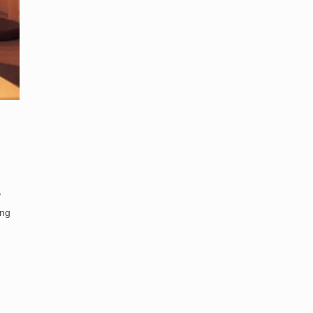
ỡ
ang