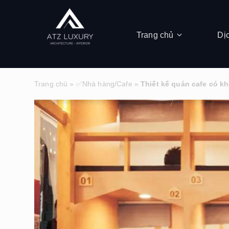
Trang chủ
Dị
Trang chủ
»
✅Nhà hàng/Cafe
»
Thiết kế quán cafe có k