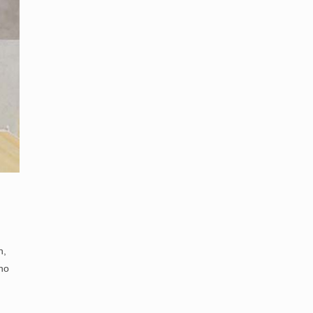
h,
ho