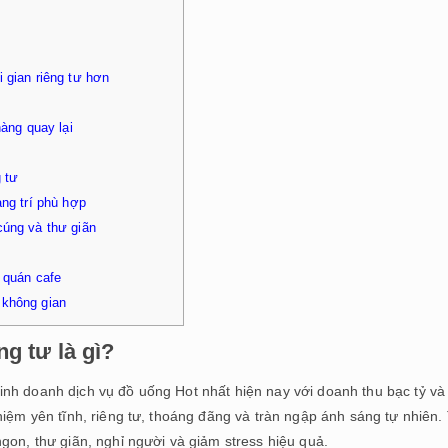
 gian riêng tư hơn
àng quay lại
g tư
ng trí phù hợp
cúng và thư giãn
 quán cafe
 không gian
g tư là gì?
kinh doanh dịch vụ đồ uống Hot nhất hiện nay với doanh thu bạc tỷ và
hiệm yên tĩnh, riêng tư, thoáng đãng và tràn ngập ánh sáng tự nhiên.
gon, thư giãn, nghỉ người và giảm stress hiệu quả.