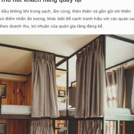
 bầu không khí trong sạch, ấm cúng, thân thiện và gần gũi với thiên
có điểm nhấn ấn tượng, khác biệt để cạnh tranh hiệu với các quán ca
theo doanh thu, lợi nhuận của quán gia tăng đáng kể.