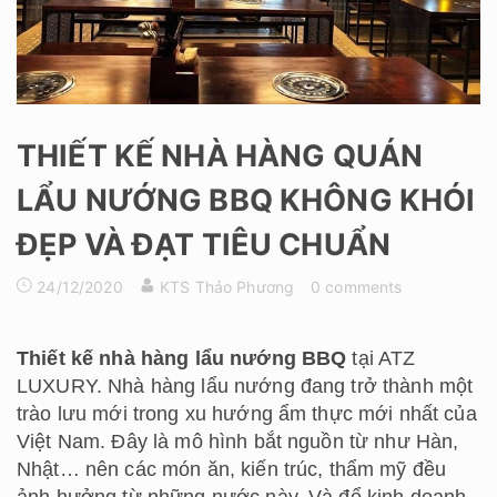
THIẾT KẾ NHÀ HÀNG QUÁN
LẨU NƯỚNG BBQ KHÔNG KHÓI
ĐẸP VÀ ĐẠT TIÊU CHUẨN
24/12/2020
KTS Thảo Phương
0 comments
Thiết kế nhà hàng lẩu nướng BBQ
tại ATZ
LUXURY. Nhà hàng lẩu nướng đang trở thành một
trào lưu mới trong xu hướng ẩm thực mới nhất của
Việt Nam. Đây là mô hình bắt nguồn từ như Hàn,
Nhật… nên các món ăn, kiến trúc, thẩm mỹ đều
ảnh hưởng từ những nước này. Và để kinh doanh