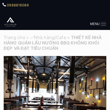
0988816086
MENU
Trang chủ
»
✅Nhà hàng/Cafe
»
THIẾT KẾ NHÀ
HÀNG QUÁN LẨU NƯỚNG BBQ KHÔNG KHÓI
ĐẸP VÀ ĐẠT TIÊU CHUẨN