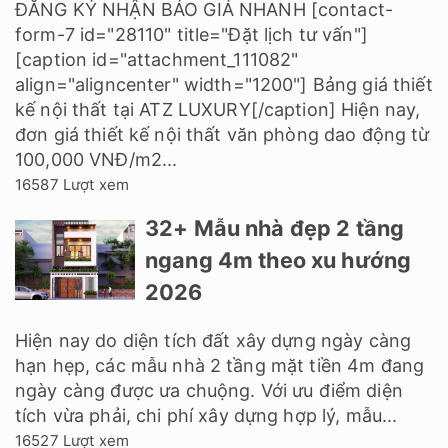
ĐĂNG KÝ NHẬN BÁO GIÁ NHANH [contact-
form-7 id="28110" title="Đặt lịch tư vấn"]
[caption id="attachment_111082"
align="aligncenter" width="1200"] Bảng giá thiết
kế nội thất tại ATZ LUXURY[/caption] Hiện nay,
đơn giá thiết kế nội thất văn phòng dao động từ
100,000 VNĐ/m2...
16587 Lượt xem
32+ Mẫu nhà đẹp 2 tầng
ngang 4m theo xu hướng
2026
Hiện nay do diện tích đất xây dựng ngày càng
hạn hẹp, các mẫu nhà 2 tầng mặt tiền 4m đang
ngày càng được ưa chuộng. Với ưu điểm diện
tích vừa phải, chi phí xây dựng hợp lý, mẫu...
16527 Lượt xem